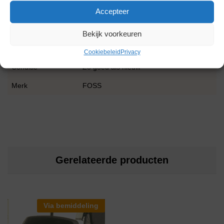
Accepteer
Gewicht
0,0 kg
Bekijk voorkeuren
Garantie
1 maand
Cookiebeleid
Privacy
Conditie
Zo goed als nieuw
Merk
FOSS
Gerelateerde producten
Via bemiddeling