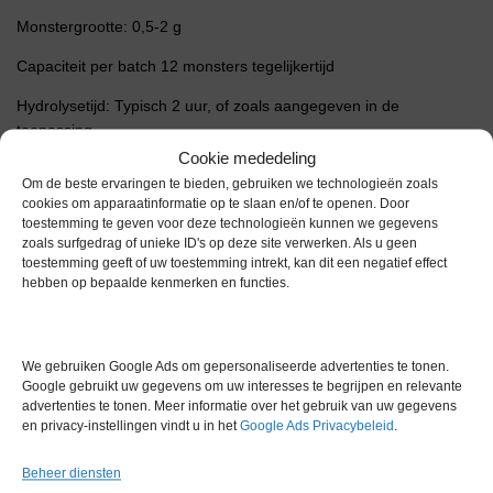
Monstergrootte: 0,5-2 g
Capaciteit per batch 12 monsters tegelijkertijd
Hydrolysetijd: Typisch 2 uur, of zoals aangegeven in de
toepassing
Cookie mededeling
Programma’s: 1-9
Om de beste ervaringen te bieden, gebruiken we technologieën zoals
cookies om apparaatinformatie op te slaan en/of te openen. Door
Watervoorziening Twee waterkranen – voor koeling en ook voor
toestemming te geven voor deze technologieën kunnen we gegevens
spoelwater.
zoals surfgedrag of unieke ID's op deze site verwerken. Als u geen
toestemming geeft of uw toestemming intrekt, kan dit een negatief effect
Temperatuur: 5-40 °C
hebben op bepaalde kenmerken en functies.
Relatieve vochtigheid: Maximaal 80%
Beschermingsklasse: IP41
We gebruiken Google Ads om gepersonaliseerde advertenties te tonen.
Google gebruikt uw gegevens om uw interesses te begrijpen en relevante
Externe afmetingen (B) x (D) x (H): 430 x 340 x 310 mm
advertenties te tonen. Meer informatie over het gebruik van uw gegevens
en privacy-instellingen vindt u in het
Google Ads Privacybeleid
.
Gewicht: 18 kg
Beheer diensten
Extra informatie