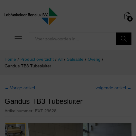
0
Zoeken
Home
/
Product overzicht
/
All
/
Saleable
/
Overig
/
Gandus TB3 Tubesluiter
← Vorige artikel
volgende artikel →
Gandus TB3 Tubesluiter
Artikelnummer:
EXT 29628