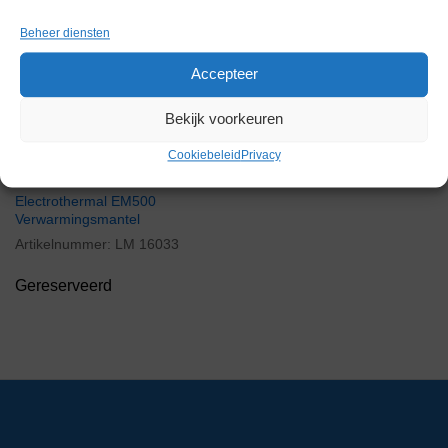
Beheer diensten
Gereserveerd
Accepteer
Bekijk voorkeuren
Cookiebeleid
Privacy
Electrothermal EM500
Verwarmingsmantel
Artikelnummer:
LM 16033
Gereserveerd