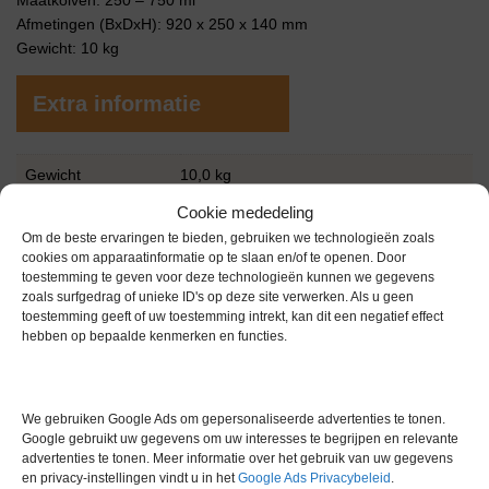
Maatkolven: 250 – 750 ml
Afmetingen (BxDxH): 920 x 250 x 140 mm
Gewicht: 10 kg
Extra informatie
Gewicht
10,0 kg
Cookie mededeling
Garantie
6 maanden
Om de beste ervaringen te bieden, gebruiken we technologieën zoals
Conditie
Nieuw in doos
cookies om apparaatinformatie op te slaan en/of te openen. Door
toestemming te geven voor deze technologieën kunnen we gegevens
Merk
Gerhardt
zoals surfgedrag of unieke ID's op deze site verwerken. Als u geen
toestemming geeft of uw toestemming intrekt, kan dit een negatief effect
hebben op bepaalde kenmerken en functies.
We gebruiken Google Ads om gepersonaliseerde advertenties te tonen.
Google gebruikt uw gegevens om uw interesses te begrijpen en relevante
Gerelateerde producten
advertenties te tonen. Meer informatie over het gebruik van uw gegevens
en privacy-instellingen vindt u in het
Google Ads Privacybeleid
.