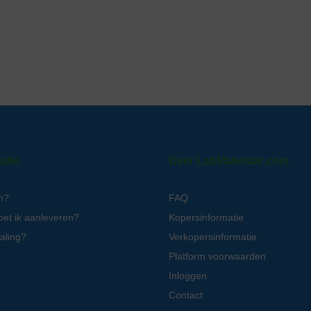
atie
Over LabMakelaar.com
n?
FAQ
oet ik aanleveren?
Kopersinformatie
aling?
Verkopersinformatie
Platform voorwaarden
Inloggen
Contact