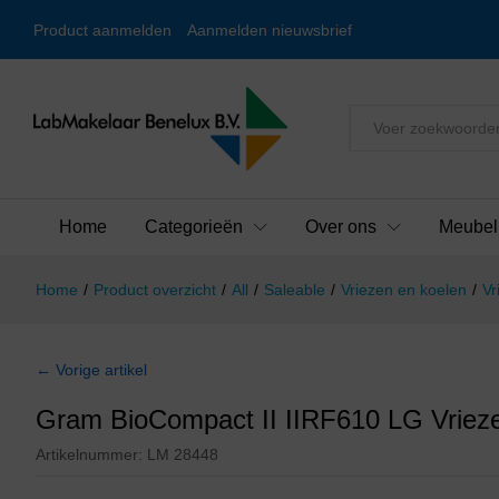
Product aanmelden
Aanmelden nieuwsbrief
Alles
Home
Categorieën
Over ons
Meubel
Home
/
Product overzicht
/
All
/
Saleable
/
Vriezen en koelen
/
Vr
← Vorige artikel
Gram BioCompact II IIRF610 LG Vriez
Artikelnummer:
LM 28448