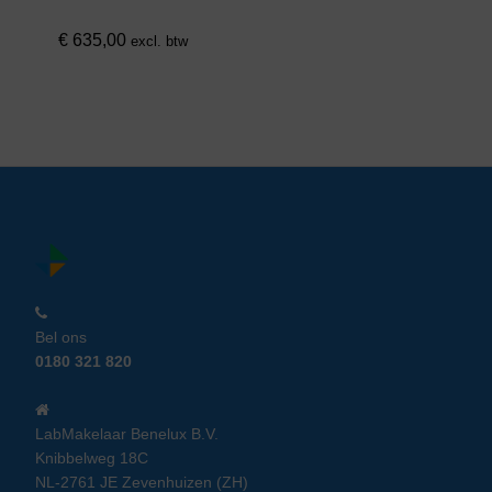
€
635,00
excl. btw
Bel ons
0180 321 820
LabMakelaar Benelux B.V.
Knibbelweg 18C
NL-2761 JE Zevenhuizen (ZH)