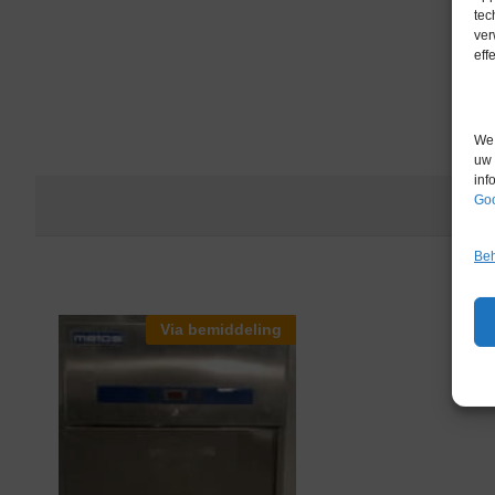
tec
ver
eff
We 
uw 
inf
Goo
Beh
Via bemiddeling