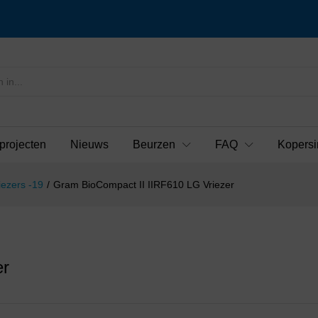
projecten
Nieuws
Beurzen
FAQ
Kopersi
iezers -19
/
Gram BioCompact II IIRF610 LG Vriezer
er