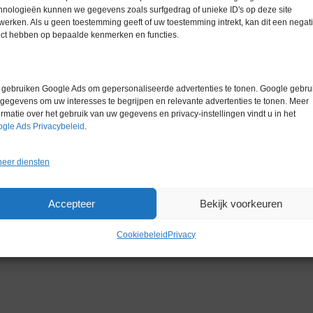
Conditie
Gebruikt in
hnologieën kunnen we gegevens zoals surfgedrag of unieke ID's op deze site
werken. Als u geen toestemming geeft of uw toestemming intrekt, kan dit een negati
Bouwjaar
2021
ect hebben op bepaalde kenmerken en functies.
gebruiken Google Ads om gepersonaliseerde advertenties te tonen. Google gebrui
gegevens om uw interesses te begrijpen en relevante advertenties te tonen. Meer
ormatie over het gebruik van uw gegevens en privacy-instellingen vindt u in het
gle Ads Privacybeleid
.
Gerelateerde producten
eer diensten
Accepteer
Bekijk voorkeuren
Cookiebeleid
Privacy