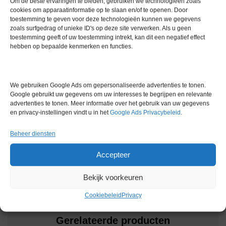
Om de beste ervaringen te bieden, gebruiken we technologieën zoals
Timer 1 min – 24 uur, met automatische uitschakeling
cookies om apparaatinformatie op te slaan en/of te openen. Door
toestemming te geven voor deze technologieën kunnen we gegevens
Display 4-digit LED (snelheid en tijd)
zoals surfgedrag of unieke ID's op deze site verwerken. Als u geen
Temperatuurbereik omgeving +4 °C tot 40 °C
toestemming geeft of uw toestemming intrekt, kan dit een negatief effect
Aandrijving Direct drive met borstelloze motor
hebben op bepaalde kenmerken en functies.
Afmetingen (h × d × b) ca. 90 × 205 × 220 mm
Gewicht ca. 2 kg
Voeding 12 V DC (via externe adapter 120–230 V)
We gebruiken Google Ads om gepersonaliseerde advertenties te tonen.
Vermogen ca. 3.4 W
Google gebruikt uw gegevens om uw interesses te begrijpen en relevante
advertenties te tonen. Meer informatie over het gebruik van uw gegevens
Extra informatie
en privacy-instellingen vindt u in het
Google Ads Privacybeleid
.
Beheer diensten
Gewicht
0,0 kg
Accepteer
Bekijk voorkeuren
Cookiebeleid
Privacy
Gerelateerde producten