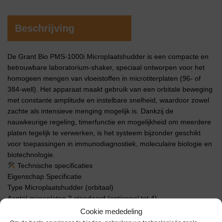
Beschrijving
De Grant Bio PMS-1000i Microplaatshudder is een compacte en
betrouwbare laboratorium-shaker, speciaal ontworpen voor het
homogeen mengen van vloeistoffen in microtiterplaten (96- of
384-well). Het apparaat maakt gebruik van een orbitale beweging
met constante amplitude en instelbare snelheid, waardoor zowel
zachte als intensieve menging mogelijk is. Dankzij de
nauwkeurige regeling, timerfunctie en mogelijkheid om meerdere
platen tegelijk te verwerken, is het systeem bijzonder geschikt
voor toepassingen in immunodiagnostiek, moleculaire biologie en
biotechnologie.
Technische specificaties
Eigenschap Specificatie
Type Microplaatshudder (orbitaal)
Aantal microplaten 2 standaard (optioneel tot 4)
Snelheidsbereik 150 – 1200 rpm
Cookie mededeling
Orbit (schuddiameter) 2 mm