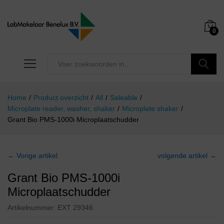
0
Zoeken
Home
/
Product overzicht
/
All
/
Saleable
/
Microplate reader, washer, shaker
/
Microplate shaker
/
Grant Bio PMS-1000i Microplaatschudder
← Vorige artikel
volgende artikel →
Grant Bio PMS-1000i
Microplaatschudder
Artikelnummer:
EXT 29346