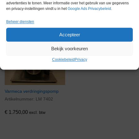
advertenties te tonen. Meer informatie over het gebruik van uw gegevens
Gerelateerde producten
en privacy-instellingen vindt u in het
Google Ads Privacybeleid
.
Beheer diensten
Voorraad
Accepteer
Bekijk voorkeuren
Cookiebeleid
Privacy
Varmeca verdringingspomp
Artikelnummer:
LM 7402
€
1.750,00
excl. btw