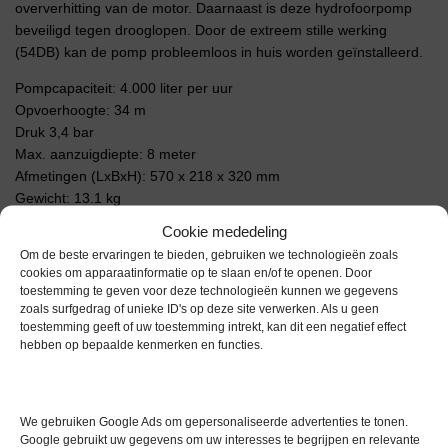
oververhitting van de motor. Daarnaast is deze hydrofoorpomp
beveiligd tegen drooglopen. Door de extreem stille werking
(54DB) kan de pomp probleemloos in huis worden geïnstalleerd.
Pompcapaciteit: 4.000 liter per uur
Opvoerhoogte: 34 m
Druk 3,4 bar
Max. aanzuigdiepte: 8 meter
Afmetingen (LxBxH): 570 x 218 x 320 mm
Gewicht: 13.1 kg
Cookie mededeling
Extra informatie
Om de beste ervaringen te bieden, gebruiken we technologieën zoals
cookies om apparaatinformatie op te slaan en/of te openen. Door
toestemming te geven voor deze technologieën kunnen we gegevens
zoals surfgedrag of unieke ID's op deze site verwerken. Als u geen
Gewicht
0,0 kg
toestemming geeft of uw toestemming intrekt, kan dit een negatief effect
hebben op bepaalde kenmerken en functies.
We gebruiken Google Ads om gepersonaliseerde advertenties te tonen.
Google gebruikt uw gegevens om uw interesses te begrijpen en relevante