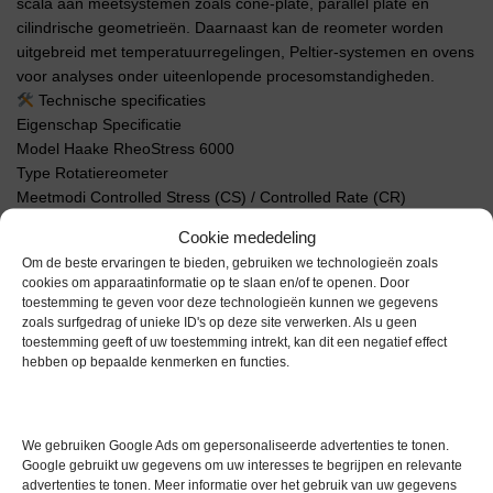
scala aan meetsystemen zoals cone-plate, parallel plate en
cilindrische geometrieën. Daarnaast kan de reometer worden
uitgebreid met temperatuurregelingen, Peltier-systemen en ovens
voor analyses onder uiteenlopende procesomstandigheden.
Technische specificaties
Eigenschap Specificatie
Model Haake RheoStress 6000
Type Rotatiereometer
Meetmodi Controlled Stress (CS) / Controlled Rate (CR)
Toepassingen Viscositeit, flow curves, oscillatie, creep, recovery
Cookie mededeling
Koppelbereik ca. 0.05 µNm – 200 mNm
Om de beste ervaringen te bieden, gebruiken we technologieën zoals
Hoeksnelheid 0 – 1500 rad/s
cookies om apparaatinformatie op te slaan en/of te openen. Door
Frequentiebereik ca. 0.001 – 100 Hz
toestemming te geven voor deze technologieën kunnen we gegevens
Minimale hoekverplaatsing < 0.1 µrad
zoals surfgedrag of unieke ID's op deze site verwerken. Als u geen
Normaalkrachtbereik ±50 N
toestemming geeft of uw toestemming intrekt, kan dit een negatief effect
hebben op bepaalde kenmerken en functies.
Temperatuurbereik -150 °C tot +600 °C (afhankelijk van
configuratie)
Temperatuurregeling Peltier, circulatiebad of elektrische oven
Lagertechnologie Luchtlager (air bearing)
We gebruiken Google Ads om gepersonaliseerde advertenties te tonen.
Meetgeometrieën Cone/plate, parallel plate, coaxiale cilinder
Google gebruikt uw gegevens om uw interesses te begrijpen en relevante
advertenties te tonen. Meer informatie over het gebruik van uw gegevens
Software HAAKE RheoWin