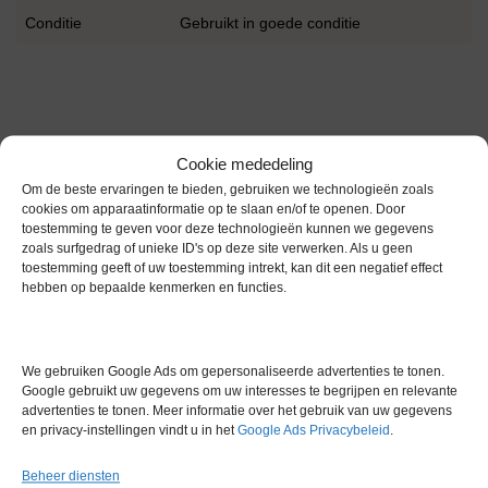
Conditie
Gebruikt in goede conditie
Cookie mededeling
Gerelateerde producten
Om de beste ervaringen te bieden, gebruiken we technologieën zoals
cookies om apparaatinformatie op te slaan en/of te openen. Door
toestemming te geven voor deze technologieën kunnen we gegevens
zoals surfgedrag of unieke ID's op deze site verwerken. Als u geen
toestemming geeft of uw toestemming intrekt, kan dit een negatief effect
Voorraad
hebben op bepaalde kenmerken en functies.
We gebruiken Google Ads om gepersonaliseerde advertenties te tonen.
Google gebruikt uw gegevens om uw interesses te begrijpen en relevante
advertenties te tonen. Meer informatie over het gebruik van uw gegevens
en privacy-instellingen vindt u in het
Google Ads Privacybeleid
.
Beheer diensten