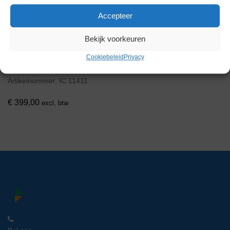
Accepteer
Bekijk voorkeuren
Cookiebeleid
Privacy
ATG UV Technology UV
Waterbehandelingssysteem
Artikelnummer:
IC 11411
€
399,00
excl. btw