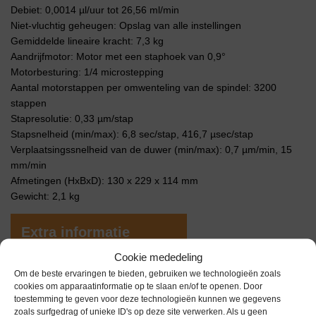
Debiet: 0,0014 µl/uur tot 26,56 ml/min
Niet-vluchtig geheugen: Opslag van alle instellingen
Gemiddelde lineaire kracht: 7,3 kg
Aandrijfmotor: Motor met een staphoek van 0,9°
Motorbesturing: 1/4 microstepping
Aantal motorstappen per omwenteling van de spindel: 3200
stappen
Stapresolutie: 0,33 µm/stap
Stapsnelheid (min/max): 6,8 sec/stap, 416,7 µsec/stap
Verplaatsingssnelheid van de duwer (min/max): 0,7 µm/min, 15
mm/min
Afmetingen (HxBxD): 130 x 229 x 114 mm
Gewicht: 2,1 kg
Extra informatie
Cookie mededeling
Om de beste ervaringen te bieden, gebruiken we technologieën zoals
Gewicht
0,0 kg
cookies om apparaatinformatie op te slaan en/of te openen. Door
toestemming te geven voor deze technologieën kunnen we gegevens
zoals surfgedrag of unieke ID's op deze site verwerken. Als u geen