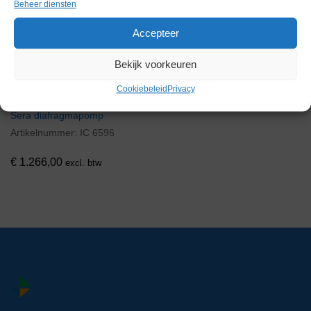
Beheer diensten
Accepteer
Bekijk voorkeuren
Cookiebeleid
Privacy
Sera diafragmapomp
Artikelnummer:
IC 6596
€
1.266,00
excl. btw