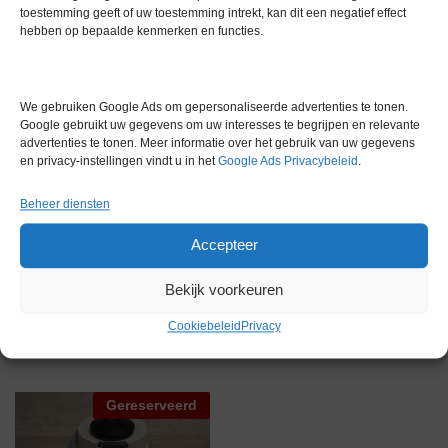
toestemming geeft of uw toestemming intrekt, kan dit een negatief effect
Extra informatie
hebben op bepaalde kenmerken en functies.
Gewicht
0,0 kg
We gebruiken Google Ads om gepersonaliseerde advertenties te tonen.
Google gebruikt uw gegevens om uw interesses te begrijpen en relevante
Garantie
6 maanden
advertenties te tonen. Meer informatie over het gebruik van uw gegevens
en privacy-instellingen vindt u in het
Google Ads Privacybeleid
.
Conditie
Nieuw in doos
Beheer diensten
Accepteer
Bekijk voorkeuren
Gerelateerde producten
Cookiebeleid
Privacy
Gereserveerd