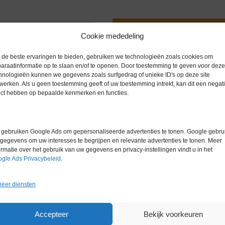
Extra informatie
Cookie mededeling
de beste ervaringen te bieden, gebruiken we technologieën zoals cookies om
Gewicht
0,0 kg
araatinformatie op te slaan en/of te openen. Door toestemming te geven voor deze
hnologieën kunnen we gegevens zoals surfgedrag of unieke ID's op deze site
Garantie
0 maanden
werken. Als u geen toestemming geeft of uw toestemming intrekt, kan dit een negati
ect hebben op bepaalde kenmerken en functies.
Conditie
Gebruikt in
Merk
Heidolph
gebruiken Google Ads om gepersonaliseerde advertenties te tonen. Google gebrui
gegevens om uw interesses te begrijpen en relevante advertenties te tonen. Meer
ormatie over het gebruik van uw gegevens en privacy-instellingen vindt u in het
gle Ads Privacybeleid
.
eer diensten
Gerelateerde producten
Accepteer
Bekijk voorkeuren