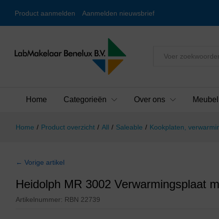
Product aanmelden
Aanmelden nieuwsbrief
Alles
Home
Categorieën
Over ons
Meubel
Home
/
Product overzicht
/
All
/
Saleable
/
Kookplaten, verwarmin
← Vorige artikel
Heidolph MR 3002 Verwarmingsplaat m
Artikelnummer:
RBN 22739