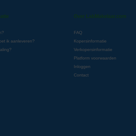
atie
Over LabMakelaar.com
n?
FAQ
oet ik aanleveren?
Kopersinformatie
aling?
Verkopersinformatie
Platform voorwaarden
Inloggen
Contact