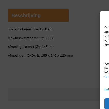
Beschrijving
Om 
Toerentalbereik: 0 – 1250 rpm
app
tec
Maximum temperatuur: 300ºC
ver
eff
Afmeting plateau (Ø): 145 mm
Afmetingen (BxDxH): 155 x 240 x 120 mm
We 
uw 
inf
Goo
Beh