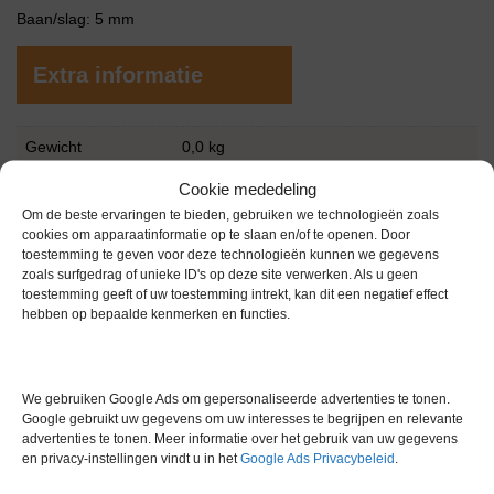
Baan/slag: 5 mm
Extra informatie
Gewicht
0,0 kg
Garantie
6 maanden
Cookie mededeling
Om de beste ervaringen te bieden, gebruiken we technologieën zoals
Conditie
Gebruikt in goede conditie
cookies om apparaatinformatie op te slaan en/of te openen. Door
toestemming te geven voor deze technologieën kunnen we gegevens
Merk
Heidolph
zoals surfgedrag of unieke ID's op deze site verwerken. Als u geen
toestemming geeft of uw toestemming intrekt, kan dit een negatief effect
hebben op bepaalde kenmerken en functies.
We gebruiken Google Ads om gepersonaliseerde advertenties te tonen.
Google gebruikt uw gegevens om uw interesses te begrijpen en relevante
Gerelateerde producten
advertenties te tonen. Meer informatie over het gebruik van uw gegevens
en privacy-instellingen vindt u in het
Google Ads Privacybeleid
.