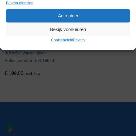
Beheer diensten
Voorraad
Accepteer
Bekijk voorkeuren
Cookiebeleid
Privacy
IKA MS2 Vortex Mixer
Artikelnummer:
LM 19044
€
199,00
excl. btw