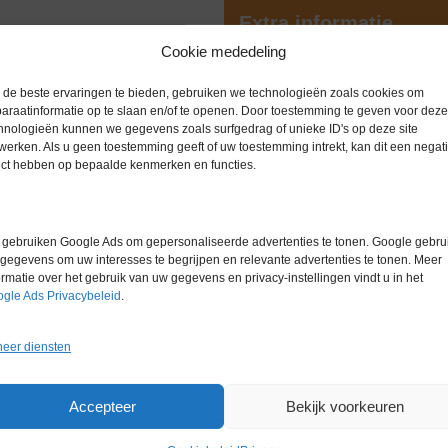
Extra informatie
Cookie mededeling
Gewicht
0,0 kg
de beste ervaringen te bieden, gebruiken we technologieën zoals cookies om
araatinformatie op te slaan en/of te openen. Door toestemming te geven voor deze
Garantie
6 maanden
hnologieën kunnen we gegevens zoals surfgedrag of unieke ID's op deze site
werken. Als u geen toestemming geeft of uw toestemming intrekt, kan dit een negati
Conditie
Gebruikt in
ect hebben op bepaalde kenmerken en functies.
Merk
Overige me
gebruiken Google Ads om gepersonaliseerde advertenties te tonen. Google gebrui
gegevens om uw interesses te begrijpen en relevante advertenties te tonen. Meer
ormatie over het gebruik van uw gegevens en privacy-instellingen vindt u in het
gle Ads Privacybeleid
.
Gerelateerde producten
eer diensten
Accepteer
Bekijk voorkeuren