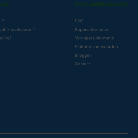
atie
Over LabMakelaar.com
n?
FAQ
oet ik aanleveren?
Kopersinformatie
aling?
Verkopersinformatie
Platform voorwaarden
Inloggen
Contact