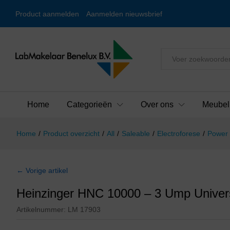
Product aanmelden
Aanmelden nieuwsbrief
Alles
Home
Categorieën
Over ons
Meubel
Home
/
Product overzicht
/
All
/
Saleable
/
Electroforese
/
Power 
← Vorige artikel
Heinzinger HNC 10000 – 3 Ump Univer
Artikelnummer:
LM 17903