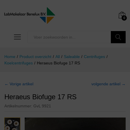
0
Zoeken
Home
/
Product overzicht
/
All
/
Saleable
/
Centrifuges
/
Koelcentrifuges
/
Heraeus Biofuge 17 RS
← Vorige artikel
volgende artikel →
Heraeus Biofuge 17 RS
Artikelnummer:
GvL 9921