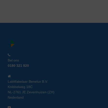
Bel ons
0180 321 820
LabMakelaar Benelux B.V.
Knibbelweg 18C
NL-2761 JE Zevenhuizen (ZH)
Nederland