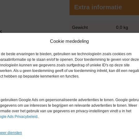
Extra informatie
Gewicht
0,0 kg
 K
Merk
Heraeus
Cookie mededeling
Garantie
6 maanden
de beste ervaringen te bieden, gebruiken we technologieën zoals cookies om
araatinformatie op te slaan en/of te openen. Door toestemming te geven voor deze
Conditie
Gebruikt in
hnologieën kunnen we gegevens zoals surfgedrag of unieke ID's op deze site
werken. Als u geen toestemming geeft of uw toestemming intrekt, kan dit een negati
ect hebben op bepaalde kenmerken en functies.
gebruiken Google Ads om gepersonaliseerde advertenties te tonen. Google gebrui
gegevens om uw interesses te begrijpen en relevante advertenties te tonen. Meer
ormatie over het gebruik van uw gegevens en privacy-instellingen vindt u in het
Gerelateerde producten
gle Ads Privacybeleid
.
eer diensten