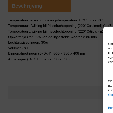
Beschrijving
Temperatuurbereik: omgevingstemperatuur +5°C tot 220°C
Temperatuurafwijking bij frisseluchtopening (220°C/ruimtelijk): ±7
Temperatuurafwijking bij frisseluchtopening (220°C/tijd): <±1 K
Opwarmtijd (tot 98% van de ingestelde waarde): 80 min
Luchtuitwisselingen: 30/u
Om 
Volume: 78 L
app
tec
Binnenafmetingen (BxDxH): 500 x 380 x 408 mm
ver
Afmetingen (BxDxH): 820 x 590 x 590 mm
eff
We 
uw 
inf
Goo
Beh