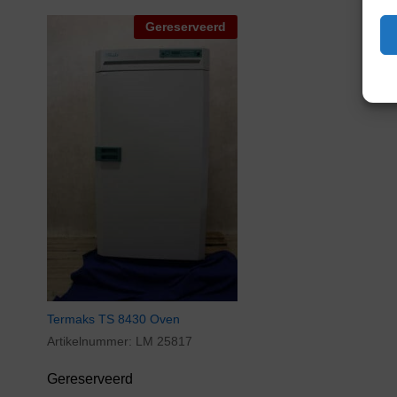
Gereserveerd
Termaks TS 8430 Oven
Artikelnummer:
LM 25817
Gereserveerd