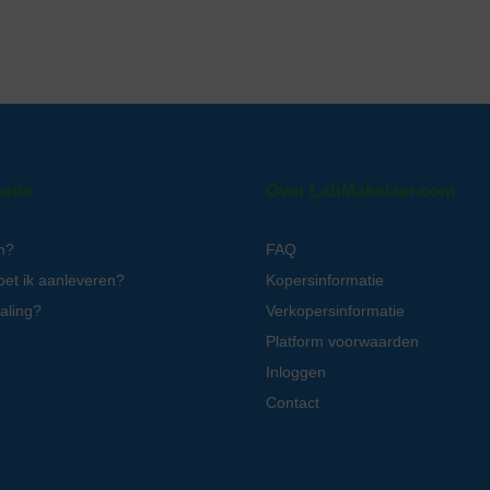
atie
Over LabMakelaar.com
n?
FAQ
oet ik aanleveren?
Kopersinformatie
aling?
Verkopersinformatie
Platform voorwaarden
Inloggen
Contact