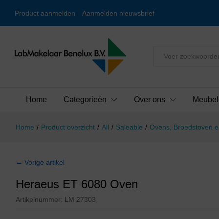
Product aanmelden
Aanmelden nieuwsbrief
Alles
Home
Categorieën
Over ons
Meubel
Home
/
Product overzicht
/
All
/
Saleable
/
Ovens, Broedstoven e
← Vorige artikel
Heraeus ET 6080 Oven
Artikelnummer:
LM 27303