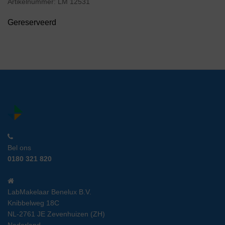
Artikelnummer:
LM 12531
Gereserveerd
Bel ons
0180 321 820
LabMakelaar Benelux B.V.
Knibbelweg 18C
NL-2761 JE Zevenhuizen (ZH)