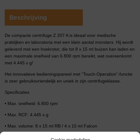
Beschrijving
De compacte centrifuge Z 207 A is ideaal voor medische
praktijken en laboratoria met een klein aantal monsters. Hij wordt
geleverd met een hoekrotor, die tot 8 x 15 ml buizen kan laden en
een maximale snelheid van 6.800 rpm bereikt, wat overeenkomt
met 4.445 x g!
Het innovatieve bedieningspaneel met “Touch-Operation”-functie
is zeer gebruiksvriendelijk en uniek in zijn centrifugeklasse.
Specificaties
• Max. snelheid: 6.800 rpm
• Max. RCF: 4.445 x g
• Max. volume: 8 x 15 ml RB / 4 x 15 ml Falcon
• Snelheidsbereik: 200 – 6.800 rpm
Cookie mededeling