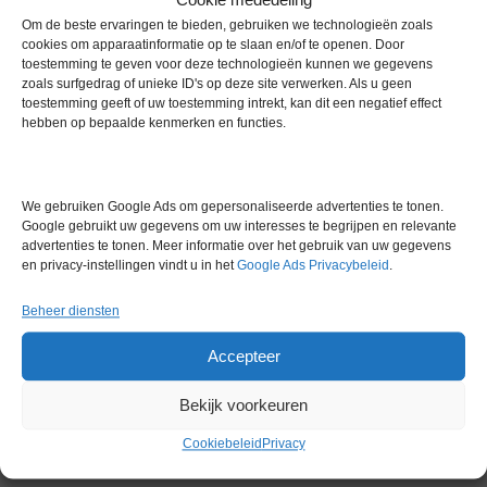
Om de beste ervaringen te bieden, gebruiken we technologieën zoals
• Instelbare looptijd: 59 min 50 s (in stappen van 10 s) / 99 u 59
cookies om apparaatinformatie op te slaan en/of te openen. Door
min (in stappen van 1 min)
toestemming te geven voor deze technologieën kunnen we gegevens
zoals surfgedrag of unieke ID's op deze site verwerken. Als u geen
• Afmetingen (BxHxD): 28 x 24 x 35 cm
toestemming geeft of uw toestemming intrekt, kan dit een negatief effect
hebben op bepaalde kenmerken en functies.
• Gewicht: 8 kg
Extra informatie
We gebruiken Google Ads om gepersonaliseerde advertenties te tonen.
Google gebruikt uw gegevens om uw interesses te begrijpen en relevante
advertenties te tonen. Meer informatie over het gebruik van uw gegevens
Gewicht
0,0 kg
en privacy-instellingen vindt u in het
Google Ads Privacybeleid
.
Merk
Hermle
Beheer diensten
Conditie
Zo goed als nieuw
Accepteer
Garantie
3 maanden
Bekijk voorkeuren
Cookiebeleid
Privacy