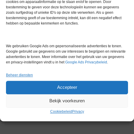
cookies om apparaatinformatie op te slaan en/of te openen. Door
aan het einde van de testrun automatisch afgedrukt.
toestemming te geven voor deze technologieën kunnen we gegevens
zoals surfgedrag of unieke ID's op deze site verwerken. Als u geen
toestemming geeft of uw toestemming intrekt, kan dit een negatief effect
Extra informatie
hebben op bepaalde kenmerken en functies.
Gewicht
0,0 kg
We gebruiken Google Ads om gepersonaliseerde advertenties te tonen.
Garantie
0 maanden
Google gebruikt uw gegevens om uw interesses te begrijpen en relevante
advertenties te tonen. Meer informatie over het gebruik van uw gegevens
Conditie
Gebruikt in goede conditie
en privacy-instellingen vindt u in het
Google Ads Privacybeleid
.
Merk
Overige merken
Beheer diensten
Accepteer
Bekijk voorkeuren
Cookiebeleid
Privacy
Gerelateerde producten