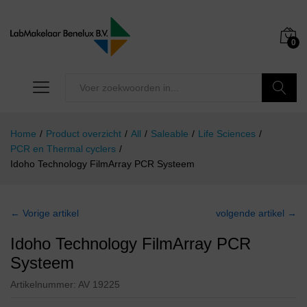
0
Zoeken
Home
/
Product overzicht
/
All
/
Saleable
/
Life Sciences
/
PCR en Thermal cyclers
/
Idoho Technology FilmArray PCR Systeem
← Vorige artikel
volgende artikel →
Idoho Technology FilmArray PCR
Systeem
Artikelnummer:
AV 19225