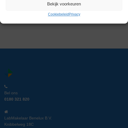
micro magneetroerder
Bekijk voorkeuren
Artikelnummer:
BL 8698
Cookiebeleid
Privacy
€
317,00
excl. btw
Bel ons
0180 321 820
LabMakelaar Benelux B.V.
Knibbelweg 18C