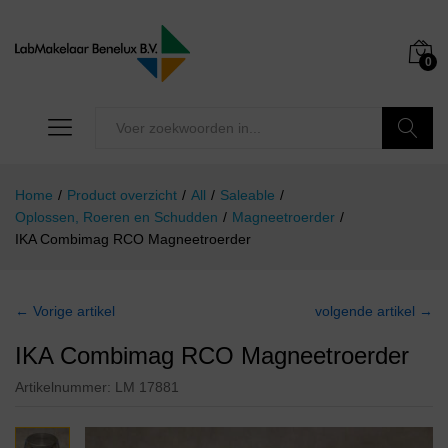
0
Zoeken
Home
/
Product overzicht
/
All
/
Saleable
/
Oplossen, Roeren en Schudden
/
Magneetroerder
/
IKA Combimag RCO Magneetroerder
← Vorige artikel
volgende artikel →
IKA Combimag RCO Magneetroerder
Artikelnummer:
LM 17881