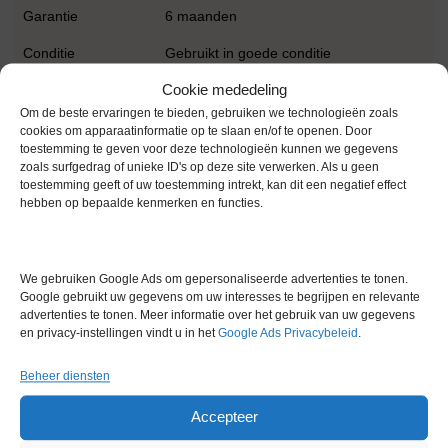
Garantie
6 maanden
Conditie
Gebruikt in goede conditie
Cookie mededeling
Merk
IKA
Om de beste ervaringen te bieden, gebruiken we technologieën zoals
cookies om apparaatinformatie op te slaan en/of te openen. Door
toestemming te geven voor deze technologieën kunnen we gegevens
zoals surfgedrag of unieke ID's op deze site verwerken. Als u geen
toestemming geeft of uw toestemming intrekt, kan dit een negatief effect
hebben op bepaalde kenmerken en functies.
Gerelateerde producten
We gebruiken Google Ads om gepersonaliseerde advertenties te tonen.
Google gebruikt uw gegevens om uw interesses te begrijpen en relevante
advertenties te tonen. Meer informatie over het gebruik van uw gegevens
Via bemiddeling
en privacy-instellingen vindt u in het
Google Ads Privacybeleid
.
Beheer diensten
Accepteer
H + P Variomag Telemodule C