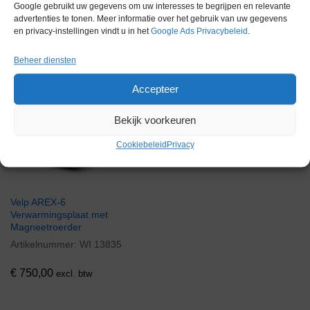
Google gebruikt uw gegevens om uw interesses te begrijpen en relevante
advertenties te tonen. Meer informatie over het gebruik van uw gegevens
Gerelateerde producten
en privacy-instellingen vindt u in het
Google Ads Privacybeleid
.
Beheer diensten
Accepteer
Via bemiddeling
Bekijk voorkeuren
Cookiebeleid
Privacy
Velp AREX-6
Verwarmingsplaat met
Magneetroerder
Artikelnummer:
WI 13835
€
750,00
excl. btw