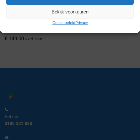
Bekijk voorkeuren
IKA MS2 Vortex Mixer
Cookiebeleid
Privacy
Artikelnummer:
LM 19975
€
149,00
excl. btw
Bel ons
0180 321 820