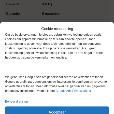
Gewicht
0,0 kg
Garantie
6 maanden
Conditie
Gebruikt in goede conditie
Cookie mededeling
Merk
IKA
Om de beste ervaringen te bieden, gebruiken we technologieën zoals
cookies om apparaatinformatie op te slaan en/of te openen. Door
toestemming te geven voor deze technologieën kunnen we gegevens
zoals surfgedrag of unieke ID's op deze site verwerken. Als u geen
toestemming geeft of uw toestemming intrekt, kan dit een negatief effect
hebben op bepaalde kenmerken en functies.
Gerelateerde producten
We gebruiken Google Ads om gepersonaliseerde advertenties te tonen.
Google gebruikt uw gegevens om uw interesses te begrijpen en relevante
advertenties te tonen. Meer informatie over het gebruik van uw gegevens
en privacy-instellingen vindt u in het
Google Ads Privacybeleid
.
Voorraad
Beheer diensten
Accepteer