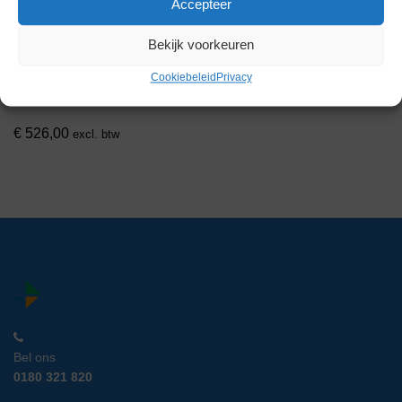
Accepteer
Heidolph MR Hei-
Bekijk voorkeuren
Standard Verwarmingsplaat
met Magneetroerder
Cookiebeleid
Privacy
Artikelnummer:
BOU 21665
€
526,00
excl. btw
Bel ons
0180 321 820