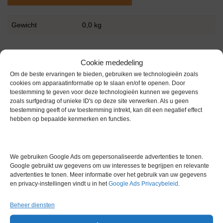
Gewicht
0,0 kg
Cookie mededeling
Om de beste ervaringen te bieden, gebruiken we technologieën zoals
cookies om apparaatinformatie op te slaan en/of te openen. Door
toestemming te geven voor deze technologieën kunnen we gegevens
Gerelateerde producten
zoals surfgedrag of unieke ID's op deze site verwerken. Als u geen
toestemming geeft of uw toestemming intrekt, kan dit een negatief effect
hebben op bepaalde kenmerken en functies.
Via bemiddeling
We gebruiken Google Ads om gepersonaliseerde advertenties te tonen.
Google gebruikt uw gegevens om uw interesses te begrijpen en relevante
advertenties te tonen. Meer informatie over het gebruik van uw gegevens
en privacy-instellingen vindt u in het
Google Ads Privacybeleid
.
Beheer diensten