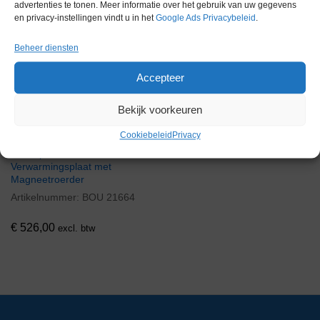
advertenties te tonen. Meer informatie over het gebruik van uw gegevens
Via bemiddeling
en privacy-instellingen vindt u in het
Google Ads Privacybeleid
.
Beheer diensten
Accepteer
Bekijk voorkeuren
Cookiebeleid
Privacy
Heidolph MR Hei-Standard
Verwarmingsplaat met
Magneetroerder
Artikelnummer:
BOU 21664
€
526,00
excl. btw