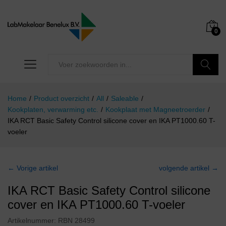
0
Zoeken
Home
/
Product overzicht
/
All
/
Saleable
/
Kookplaten, verwarming etc.
/
Kookplaat met Magneetroerder
/
IKA RCT Basic Safety Control silicone cover en IKA PT1000.60 T-
voeler
← Vorige artikel
volgende artikel →
IKA RCT Basic Safety Control silicone
cover en IKA PT1000.60 T-voeler
Artikelnummer:
RBN 28499