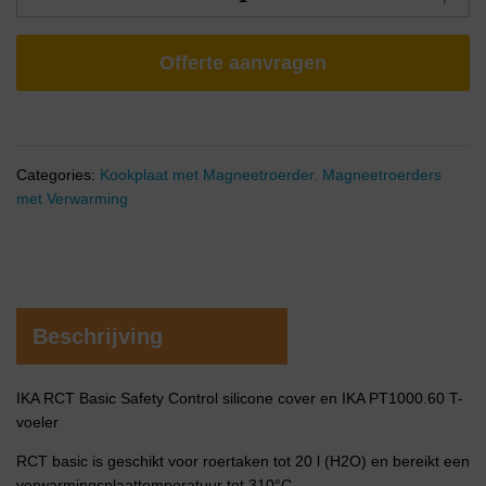
Offerte aanvragen
Categories:
Kookplaat met Magneetroerder
,
Magneetroerders
met Verwarming
Beschrijving
IKA RCT Basic Safety Control silicone cover en IKA PT1000.60 T-
voeler
RCT basic is geschikt voor roertaken tot 20 l (H2O) en bereikt een
verwarmingsplaattemperatuur tot 310°C.