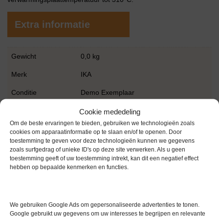
Extra informatie
Gewicht
0,0 kg
Merk
IKA
Conditie
Demo Exemplaar
Garantie
1 maand
Cookie mededeling
Om de beste ervaringen te bieden, gebruiken we technologieën zoals
cookies om apparaatinformatie op te slaan en/of te openen. Door
toestemming te geven voor deze technologieën kunnen we gegevens
zoals surfgedrag of unieke ID's op deze site verwerken. Als u geen
toestemming geeft of uw toestemming intrekt, kan dit een negatief effect
hebben op bepaalde kenmerken en functies.
Gerelateerde producten
We gebruiken Google Ads om gepersonaliseerde advertenties te tonen.
Google gebruikt uw gegevens om uw interesses te begrijpen en relevante