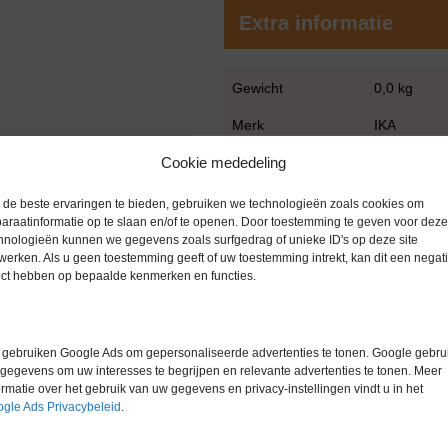
Extra informatie
Gewicht
0,0 kg
Merk
IKA
Garantie
6 maanden
Cookie mededeling
Conditie
Gebruikt in
de beste ervaringen te bieden, gebruiken we technologieën zoals cookies om
araatinformatie op te slaan en/of te openen. Door toestemming te geven voor deze
hnologieën kunnen we gegevens zoals surfgedrag of unieke ID's op deze site
werken. Als u geen toestemming geeft of uw toestemming intrekt, kan dit een negati
ect hebben op bepaalde kenmerken en functies.
Gerelateerde producten
gebruiken Google Ads om gepersonaliseerde advertenties te tonen. Google gebrui
gegevens om uw interesses te begrijpen en relevante advertenties te tonen. Meer
ormatie over het gebruik van uw gegevens en privacy-instellingen vindt u in het
gle Ads Privacybeleid
.