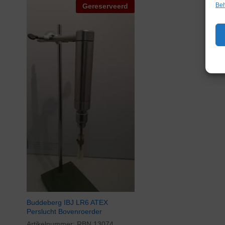
Beh
Gereserveerd
Buddeberg IBJ LR6 ATEX
Perslucht Bovenroerder
Artikelnummer:
RBN 13074