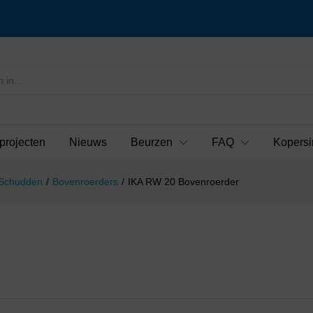
projecten
Nieuws
Beurzen
FAQ
Kopersi
 Schudden
/
Bovenroerders
/
IKA RW 20 Bovenroerder