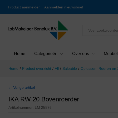
Product aanmelden
Aanmelden nieuwsbrief
Alles
Home
Categorieën
Over ons
Meubel
Home
/
Product overzicht
/
All
/
Saleable
/
Oplossen, Roeren en
← Vorige artikel
IKA RW 20 Bovenroerder
Artikelnummer:
LM 25876