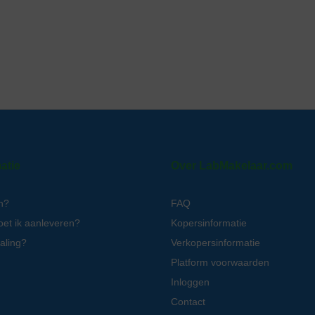
atie
Over LabMakelaar.com
n?
FAQ
oet ik aanleveren?
Kopersinformatie
aling?
Verkopersinformatie
Platform voorwaarden
Inloggen
Contact