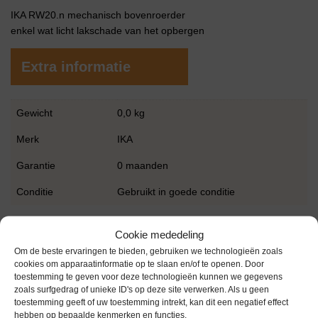
IKA RW20.n mechanisch bovenroerder
enkel wat licht lakschade van het opbergen
Extra informatie
Gewicht
0,0 kg
Merk
IKA
Garantie
0 maanden
Conditie
Gebruikt in goede conditie
Cookie mededeling
Om de beste ervaringen te bieden, gebruiken we technologieën zoals
cookies om apparaatinformatie op te slaan en/of te openen. Door
toestemming te geven voor deze technologieën kunnen we gegevens
zoals surfgedrag of unieke ID's op deze site verwerken. Als u geen
Gerelateerde producten
toestemming geeft of uw toestemming intrekt, kan dit een negatief effect
hebben op bepaalde kenmerken en functies.