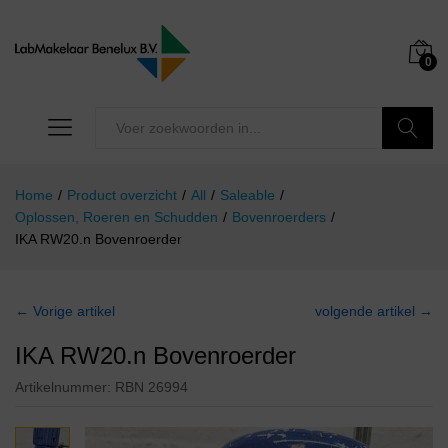
0
Zoeken
Home
/
Product overzicht
/
All
/
Saleable
/
Oplossen, Roeren en Schudden
/
Bovenroerders
/
IKA RW20.n Bovenroerder
← Vorige artikel
volgende artikel →
IKA RW20.n Bovenroerder
Artikelnummer:
RBN 26994