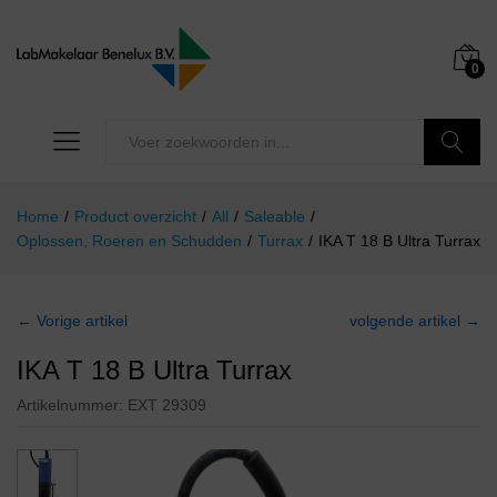
0
Zoeken
Home
/
Product overzicht
/
All
/
Saleable
/
Oplossen, Roeren en Schudden
/
Turrax
/
IKA T 18 B Ultra Turrax
← Vorige artikel
volgende artikel →
IKA T 18 B Ultra Turrax
Artikelnummer:
EXT 29309