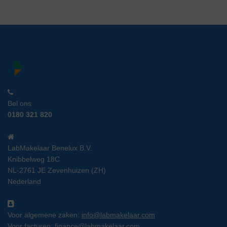
Bel ons
0180 321 820
LabMakelaar Benelux B.V.
Knibbelweg 18C
NL-2761 JE Zevenhuizen (ZH)
Nederland
Voor algemene zaken:
info@labmakelaar.com
Voor facturen:
finance@labmakelaar.com