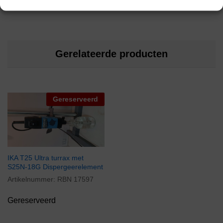
Gerelateerde producten
Gereserveerd
IKA T25 Ultra turrax met
S25N-18G Dispergeerelement
Artikelnummer:
RBN 17597
Gereserveerd