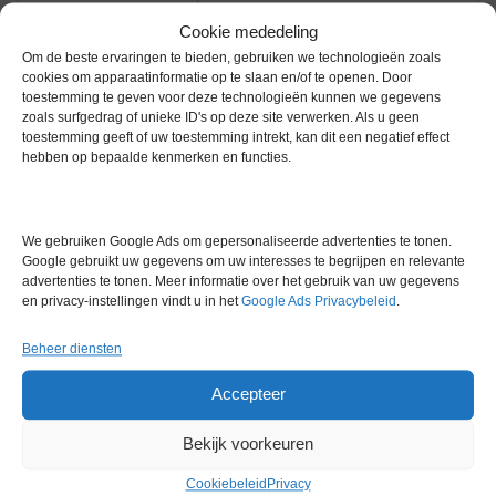
Max. Viscositeit
5.000 mPas
Cookie mededeling
Om de beste ervaringen te bieden, gebruiken we technologieën zoals
Toerentalregeling
Traploos instelbaar
cookies om apparaatinformatie op te slaan en/of te openen. Door
toestemming te geven voor deze technologieën kunnen we gegevens
Toerentaldisplay
Digitaal (LED)
zoals surfgedrag of unieke ID's op deze site verwerken. Als u geen
toestemming geeft of uw toestemming intrekt, kan dit een negatief effect
Inschakelduur
100%
hebben op bepaalde kenmerken en functies.
Beschermingsgraad
IP 20
We gebruiken Google Ads om gepersonaliseerde advertenties te tonen.
Extra informatie
Google gebruikt uw gegevens om uw interesses te begrijpen en relevante
advertenties te tonen. Meer informatie over het gebruik van uw gegevens
en privacy-instellingen vindt u in het
Google Ads Privacybeleid
.
Gewicht
0,0 kg
Beheer diensten
Merk
IKA
Accepteer
Conditie
Gebruikt in goede conditie
Bekijk voorkeuren
Garantie
1 maand
Cookiebeleid
Privacy