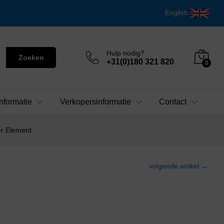
English
Hulp nodig?
Zoeken
+31(0)180 321 820
0
nformatie
Verkopersinformatie
Contact
er Element
volgende artikel →