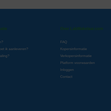
atie
Over LabMakelaar.com
n?
FAQ
oet ik aanleveren?
Kopersinformatie
aling?
Verkopersinformatie
Platform voorwaarden
Inloggen
Contact