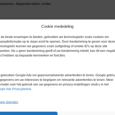
eactoren, dispersie-taken onder
Cookie mededeling
de beste ervaringen te bieden, gebruiken we technologieën zoals cookies om
Gerelateerde producten
araatinformatie op te slaan en/of te openen. Door toestemming te geven voor deze
hnologieën kunnen we gegevens zoals surfgedrag of unieke ID's op deze site
werken. Als u geen toestemming geeft of uw toestemming intrekt, kan dit een negati
ect hebben op bepaalde kenmerken en functies.
gebruiken Google Ads om gepersonaliseerde advertenties te tonen. Google gebrui
gegevens om uw interesses te begrijpen en relevante advertenties te tonen. Meer
ormatie over het gebruik van uw gegevens en privacy-instellingen vindt u in het
gle Ads Privacybeleid
.
eer diensten