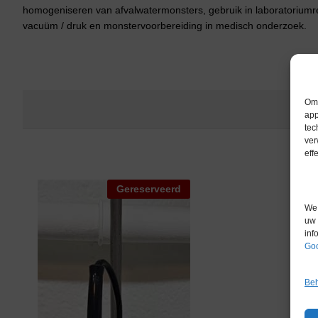
homogeniseren van afvalwatermonsters, gebruik in laboratoriumr
vacuüm / druk en monstervoorbereiding in medisch onderzoek.
Om 
app
tec
ver
eff
Gereserveerd
We 
uw 
inf
Goo
Beh