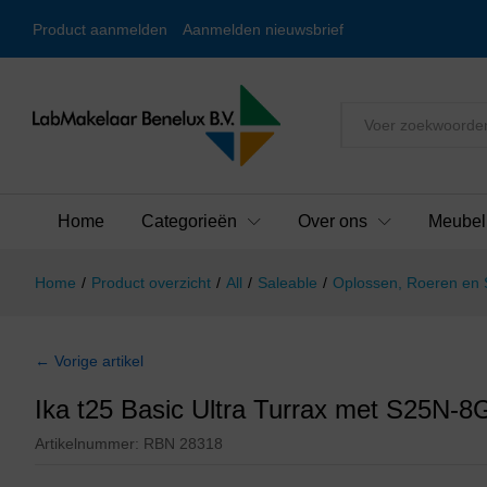
Product aanmelden
Aanmelden nieuwsbrief
Alles
Home
Categorieën
Over ons
Meubel
Home
/
Product overzicht
/
All
/
Saleable
/
Oplossen, Roeren en
← Vorige artikel
Ika t25 Basic Ultra Turrax met S25N-8
Artikelnummer:
RBN 28318