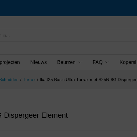
projecten
Nieuws
Beurzen
FAQ
Kopersi
 Schudden
/
Turrax
/
Ika t25 Basic Ultra Turrax met S25N-8G Disperge
G Dispergeer Element