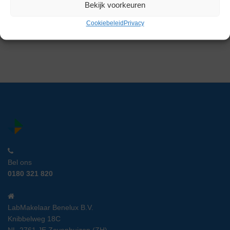
Bekijk voorkeuren
Artikelnummer:
LM 9406
Cookiebeleid
Privacy
€
175,00
excl. btw
Bel ons
0180 321 820
LabMakelaar Benelux B.V.
Knibbelweg 18C