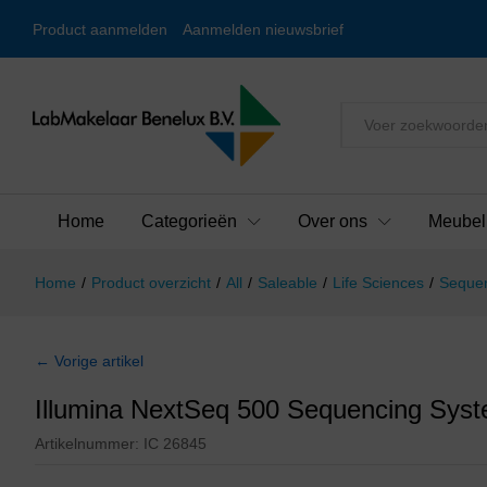
Product aanmelden
Aanmelden nieuwsbrief
Alles
Home
Categorieën
Over ons
Meubel
Home
/
Product overzicht
/
All
/
Saleable
/
Life Sciences
/
Seque
← Vorige artikel
Illumina NextSeq 500 Sequencing Sys
Artikelnummer:
IC 26845