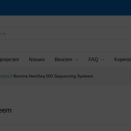
projecten
Nieuws
Beurzen
FAQ
Kopersi
ncers
/
Illumina NextSeq 500 Sequencing Systeem
teem