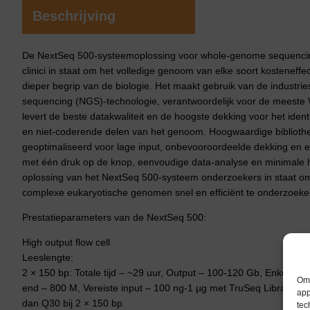
Beschrijving
De NextSeq 500-systeemoplossing voor whole-genome sequencin
clinici in staat om het volledige genoom van elke soort kosteneff
dieper begrip van de biologie. Het maakt gebruik van de industri
sequencing (NGS)-technologie, verantwoordelijk voor de meeste
levert de beste datakwaliteit en de hoogste dekking voor het iden
en niet-coderende delen van het genoom. Hoogwaardige bibliothee
geoptimaliseerd voor lage input, onbevooroordeelde dekking en e
met één druk op de knop, eenvoudige data-analyse en minimale h
oplossing van het NextSeq 500-systeem onderzoekers in staat o
complexe eukaryotische genomen snel en efficiënt te onderzoeke
Prestatieparameters van de NextSeq 500:
High output flow cell
Leeslengte:
2 × 150 bp: Totale tijd – ~29 uur, Output – 100-120 Gb, Enkele uit
Om 
end – 800 M, Vereiste input – 100 ng-1 µg met TruSeq Library Pre
app
dan Q30 bij 2 × 150 bp
tec