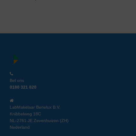
Bel ons
0180 321 820
LabMakelaar Benelux B.V.
Knibbelweg 18C
NL-2761 JE Zevenhuizen (ZH)
Nederland