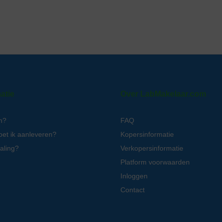
atie
Over LabMakelaar.com
n?
FAQ
oet ik aanleveren?
Kopersinformatie
aling?
Verkopersinformatie
Platform voorwaarden
Inloggen
Contact