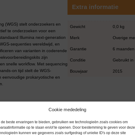
Extra informatie
g (WGS) stelt onderzoekers en
Gewicht
0,0 kg
ectief te onderzoeken voor een
estandaard Illumina next-generation
Merk
Overige me
 WGS-sequenties wereldwijd, en
Garantie
6 maanden
tificeren van varianten in coderende
kvoorbereidingskits zijn
Conditie
Gebruikt in
en snelle workflow. Met sequencing
ands-on tijd stelt de WGS-
Bouwjaar
2015
m eenvoudige prokaryotische en
n.
Cookie mededeling
lezingen – 400 M, Uitlezingen pair-
de beste ervaringen te bieden, gebruiken we technologieën zoals cookies om
p Kits, Datakwaliteit – >75% hoger
araatinformatie op te slaan en/of te openen. Door toestemming te geven voor deze
hnologieën kunnen we gegevens zoals surfgedrag of unieke ID's op deze site