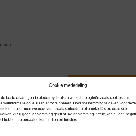
zoomen
Extra informatie
Cookie mededeling
de beste ervaringen te bieden, gebruiken we technologieën zoals cookies om
ren van vloeibaar afval,
Gewicht
0,0 kg
araatinformatie op te slaan en/of te openen. Door toestemming te geven voor deze
tant na centrifugatie en
hnologieën kunnen we gegevens zoals surfgedrag of unieke ID's op deze site
Merk
Integra
werken. Als u geen toestemming geeft of uw toestemming intrekt, kan dit een negati
ect hebben op bepaalde kenmerken en functies.
rovende taak. Het
Garantie
6 maanden
eve workflow, waardoor