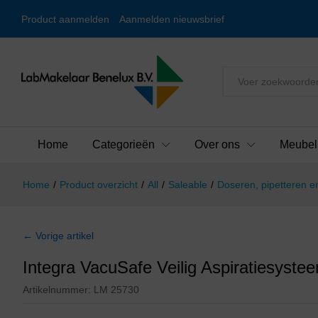
Product aanmelden
Aanmelden nieuwsbrief
Alles
Home
Categorieën
Over ons
Meubel
Home
/
Product overzicht
/
All
/
Saleable
/
Doseren, pipetteren en
← Vorige artikel
Integra VacuSafe Veilig Aspiratiesyste
Artikelnummer:
LM 25730