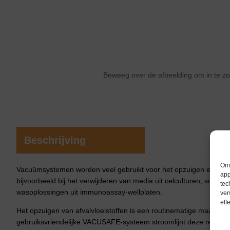
Beweeg over de afbeelding om in te 
Beschrijving
Om 
Vacuümsystemen worden veel gebruikt voor het opzuigen en afvoe
app
bijvoorbeeld bij het verwijderen van media uit celculturen, superna
tec
wasoplossingen uit immunoassay-wellplaten.
ver
eff
Het opzuigen van afvalvloeistoffen is een routinematige maar tijd
gebruiksvriendelijke VACUSAFE-systeem stroomlijnt deze repetiti