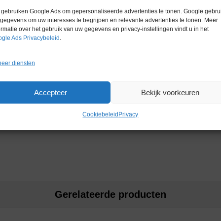
Conditie
Gebruikt in
 te voeren. Het biedt ook een veilig
gebruiken Google Ads om gepersonaliseerde advertenties te tonen. Google gebrui
oeibaar afval die doorgaans in
gegevens om uw interesses te begrijpen en relevante advertenties te tonen. Meer
chermd tegen blootstelling aan
ormatie over het gebruik van uw gegevens en privacy-instellingen vindt u in het
 systeem beschikt bovendien over
gle Ads Privacybeleid
.
n een filter om de vacuümbron
eer diensten
Accepteer
Bekijk voorkeuren
Cookiebeleid
Privacy
Gerelateerde producten