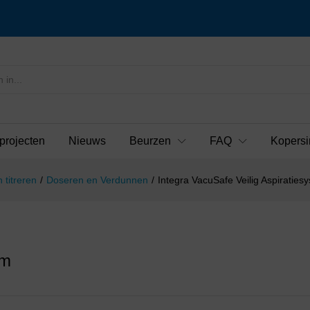
projecten
Nieuws
Beurzen
FAQ
Kopersi
 titreren
/
Doseren en Verdunnen
/
Integra VacuSafe Veilig Aspiraties
em