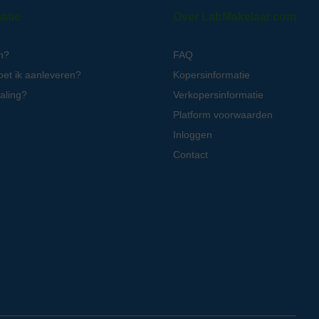
atie
Over LabMakelaar.com
n?
FAQ
oet ik aanleveren?
Kopersinformatie
aling?
Verkopersinformatie
Platform voorwaarden
Inloggen
Contact