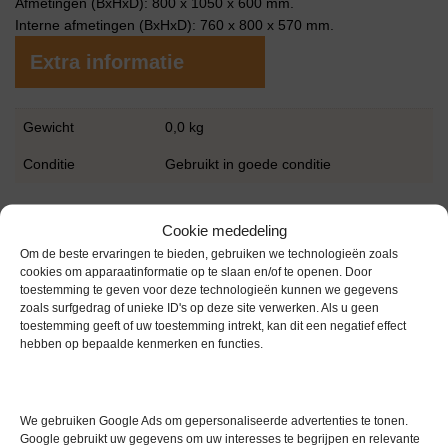
Afmetingen (BxHxD): 800 x 1050 x 600 mm.
Interne afmetingen (BxHxD): 760 x 800 x 570 mm.
Extra informatie
Gewicht
0,0 kg
Conditie
Gebruikt in goede conditie
Cookie mededeling
Om de beste ervaringen te bieden, gebruiken we technologieën zoals
cookies om apparaatinformatie op te slaan en/of te openen. Door
toestemming te geven voor deze technologieën kunnen we gegevens
zoals surfgedrag of unieke ID's op deze site verwerken. Als u geen
Gerelateerde producten
toestemming geeft of uw toestemming intrekt, kan dit een negatief effect
hebben op bepaalde kenmerken en functies.
Gereserveerd
We gebruiken Google Ads om gepersonaliseerde advertenties te tonen.
Google gebruikt uw gegevens om uw interesses te begrijpen en relevante