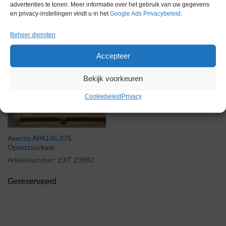
advertenties te tonen. Meer informatie over het gebruik van uw gegevens
en privacy-instellingen vindt u in het
Google Ads Privacybeleid
.
Beheer diensten
Accepteer
Bekijk voorkeuren
Cookiebeleid
Privacy
Asecos APA145.075
Opzetzuurkast
Artikelnummer:
EXT 23882
Gereserveerd