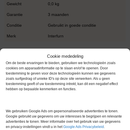
Gewicht
0,0 kg
Garantie
3 maanden
Conditie
Gebruikt in goede conditie
Merk
Interfurn
Cookie mededeling
Om de beste ervaringen te bieden, gebruiken we technologieën zoals
cookies om apparaatinformatie op te slaan en/of te openen. Door
toestemming te geven voor deze technologieën kunnen we gegevens
Gerelateerde producten
zoals surfgedrag of unieke ID's op deze site verwerken. Als u geen
toestemming geeft of uw toestemming intrekt, kan dit een negatief effect
hebben op bepaalde kenmerken en functies.
Voorraad
We gebruiken Google Ads om gepersonaliseerde advertenties te tonen.
Google gebruikt uw gegevens om uw interesses te begrijpen en relevante
advertenties te tonen. Meer informatie over het gebruik van uw gegevens
en privacy-instellingen vindt u in het
Google Ads Privacybeleid
.