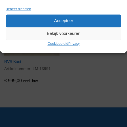
Beheer diensten
Accepteer
Bekijk voorkeuren
Cookiebeleid
Privacy
RVS Kast
Artikelnummer:
LM 13991
€
999,00
excl. btw