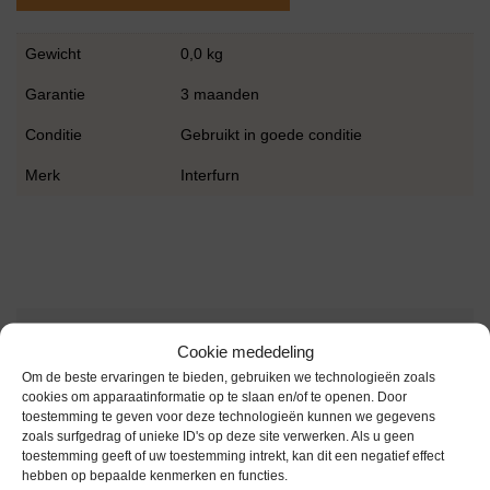
Gewicht
0,0 kg
Garantie
3 maanden
Conditie
Gebruikt in goede conditie
Merk
Interfurn
Gerelateerde producten
Cookie mededeling
Om de beste ervaringen te bieden, gebruiken we technologieën zoals
cookies om apparaatinformatie op te slaan en/of te openen. Door
toestemming te geven voor deze technologieën kunnen we gegevens
Voorraad
zoals surfgedrag of unieke ID's op deze site verwerken. Als u geen
toestemming geeft of uw toestemming intrekt, kan dit een negatief effect
hebben op bepaalde kenmerken en functies.