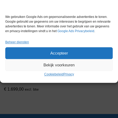
We gebruiken Google Ads om gepersonaliseerde advertenties te tonen.
Google gebruikt uw gegevens om uw interesses te begrijpen en relevante
advertenties te tonen. Meer informatie over het gebruik van uw gegevens
en privacy-instellingen vindt u in het
Google Ads Privacybeleid
.
Beheer diensten
Accepteer
Bekijk voorkeuren
Erlab Captair Store chemical
cabinet AVPS 804
Cookiebeleid
Privacy
Artikelnummer:
LM 8935
€
1.699,00
excl. btw