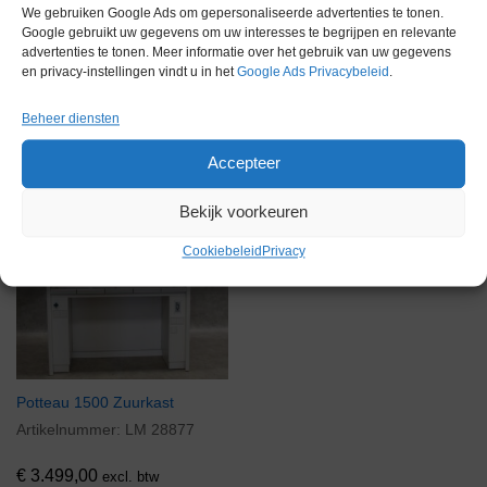
We gebruiken Google Ads om gepersonaliseerde advertenties te tonen.
Gerelateerde producten
Google gebruikt uw gegevens om uw interesses te begrijpen en relevante
advertenties te tonen. Meer informatie over het gebruik van uw gegevens
en privacy-instellingen vindt u in het
Google Ads Privacybeleid
.
Beheer diensten
Voorraad
Accepteer
Bekijk voorkeuren
Cookiebeleid
Privacy
Potteau 1500 Zuurkast
Artikelnummer:
LM 28877
€
3.499,00
excl. btw