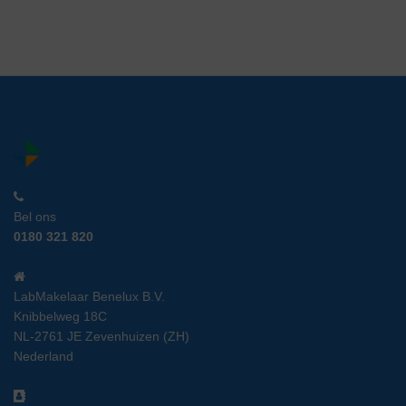
Bel ons
0180 321 820
LabMakelaar Benelux B.V.
Knibbelweg 18C
NL-2761 JE Zevenhuizen (ZH)
Nederland