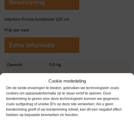
Beschrijving
Interfurn Fumia fumehood 120 cm
Prijs per kast
Extra informatie
Gewicht
0,0 kg
Merk
Interfurn
Cookie mededeling
Garantie
0 maanden
Om de beste ervaringen te bieden, gebruiken we technologieën zoals
cookies om apparaatinformatie op te slaan en/of te openen. Door
Conditie
Gebruikt in goede conditie
toestemming te geven voor deze technologieën kunnen we gegevens
zoals surfgedrag of unieke ID's op deze site verwerken. Als u geen
toestemming geeft of uw toestemming intrekt, kan dit een negatief effect
hebben op bepaalde kenmerken en functies.