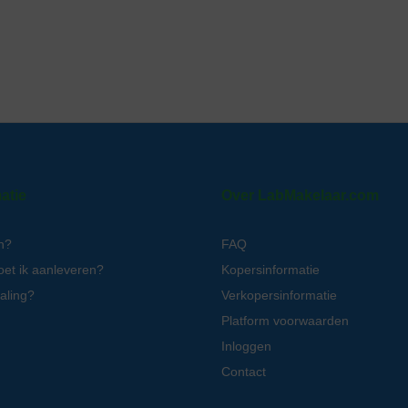
atie
Over LabMakelaar.com
n?
FAQ
oet ik aanleveren?
Kopersinformatie
aling?
Verkopersinformatie
Platform voorwaarden
Inloggen
Contact