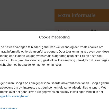
Extra informatie
Gewicht
0,0 kg
Cookie mededeling
Garantie
3 maanden
de beste ervaringen te bieden, gebruiken we technologieën zoals cookies om
Conditie
Gebruikt in
araatinformatie op te slaan en/of te openen. Door toestemming te geven voor deze
hnologieën kunnen we gegevens zoals surfgedrag of unieke ID's op deze site
Merk
Interfurn
werken. Als u geen toestemming geeft of uw toestemming intrekt, kan dit een negati
ect hebben op bepaalde kenmerken en functies.
gebruiken Google Ads om gepersonaliseerde advertenties te tonen. Google gebrui
gegevens om uw interesses te begrijpen en relevante advertenties te tonen. Meer
ormatie over het gebruik van uw gegevens en privacy-instellingen vindt u in het
Gerelateerde producten
gle Ads Privacybeleid
.
eer diensten