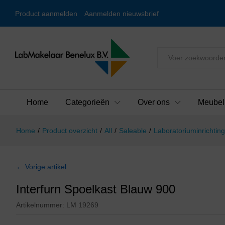
Product aanmelden
Aanmelden nieuwsbrief
Alles
Home
Categorieën
Over ons
Meubel
Home
/
Product overzicht
/
All
/
Saleable
/
Laboratoriuminrichting
← Vorige artikel
Interfurn Spoelkast Blauw 900
Artikelnummer:
LM 19269