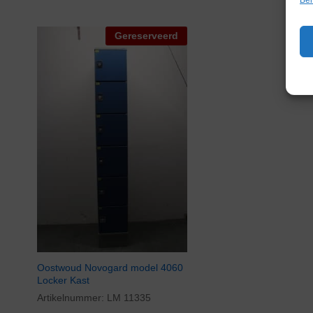
Gereserveerd
Oostwoud Novogard model 4060
Locker Kast
Artikelnummer:
LM 11335