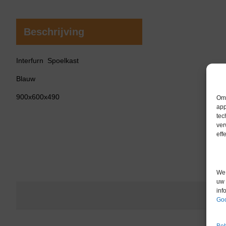
Beschrijving
Interfurn Spoelkast
Blauw
900x600x490
Om 
app
tec
ver
eff
We 
uw 
inf
Goo
Beh