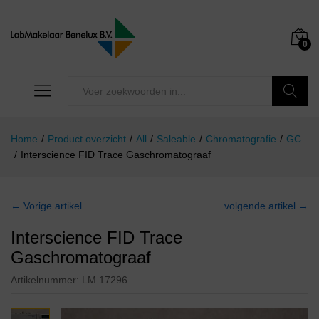
0
Zoeken
Home
/
Product overzicht
/
All
/
Saleable
/
Chromatografie
/
GC
/
Interscience FID Trace Gaschromatograaf
← Vorige artikel
volgende artikel →
Interscience FID Trace
Gaschromatograaf
Artikelnummer:
LM 17296