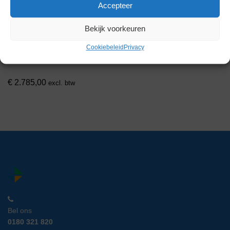
Accepteer
Bekijk voorkeuren
LIBRARY, NIST 2017, MASS
SPECTRAL DATABASE, 2017
EDITION
Cookiebeleid
Privacy
Artikelnummer:
RBN 14522
€
2.785,00
excl. btw
Bel ons
0180 321 820