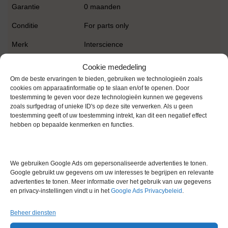
Garantie
0 maanden
Conditie
For parts only
Merk
Interscience
Cookie mededeling
Om de beste ervaringen te bieden, gebruiken we technologieën zoals
cookies om apparaatinformatie op te slaan en/of te openen. Door
toestemming te geven voor deze technologieën kunnen we gegevens
zoals surfgedrag of unieke ID's op deze site verwerken. Als u geen
toestemming geeft of uw toestemming intrekt, kan dit een negatief effect
Gerelateerde producten
hebben op bepaalde kenmerken en functies.
We gebruiken Google Ads om gepersonaliseerde advertenties te tonen.
Via bemiddeling
Google gebruikt uw gegevens om uw interesses te begrijpen en relevante
advertenties te tonen. Meer informatie over het gebruik van uw gegevens
en privacy-instellingen vindt u in het
Google Ads Privacybeleid
.
Beheer diensten