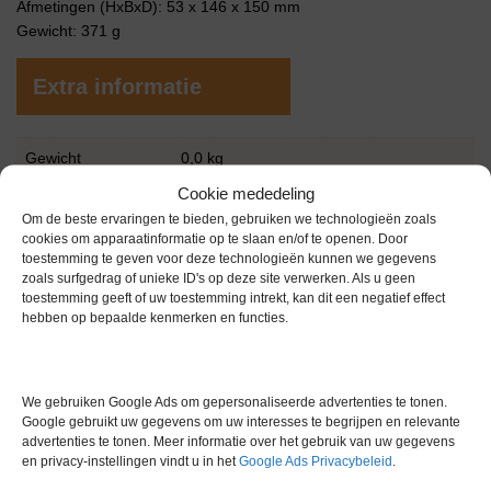
Afmetingen (HxBxD): 53 x 146 x 150 mm
Gewicht: 371 g
Extra informatie
Gewicht
0,0 kg
Cookie mededeling
Merk
Invitrogen
Om de beste ervaringen te bieden, gebruiken we technologieën zoals
Garantie
6 maanden
cookies om apparaatinformatie op te slaan en/of te openen. Door
toestemming te geven voor deze technologieën kunnen we gegevens
Conditie
Gebruikt in goede conditie
zoals surfgedrag of unieke ID's op deze site verwerken. Als u geen
toestemming geeft of uw toestemming intrekt, kan dit een negatief effect
hebben op bepaalde kenmerken en functies.
We gebruiken Google Ads om gepersonaliseerde advertenties te tonen.
Google gebruikt uw gegevens om uw interesses te begrijpen en relevante
Gerelateerde producten
advertenties te tonen. Meer informatie over het gebruik van uw gegevens
en privacy-instellingen vindt u in het
Google Ads Privacybeleid
.