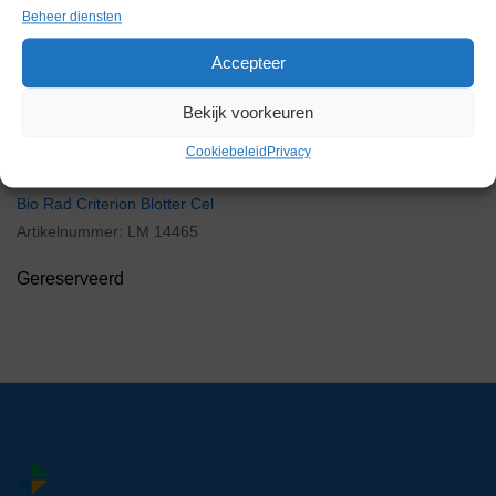
Beheer diensten
Gereserveerd
Accepteer
Bekijk voorkeuren
Cookiebeleid
Privacy
Bio Rad Criterion Blotter Cel
Artikelnummer:
LM 14465
Gereserveerd