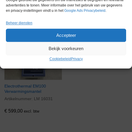
Google gebruikt uw gegevens om uw interesses te begrijpen en relevante
advertenties te tonen. Meer informatie over het gebruik van uw gegevens
en privacy-instellingen vindt u in het
Google Ads Privacybeleid
.
Gerelateerde producten
Beheer diensten
Accepteer
Voorraad
Bekijk voorkeuren
Cookiebeleid
Privacy
Electrothermal EM100
Verwarmingsmantel
Artikelnummer:
LM 16031
€
599,00
excl. btw