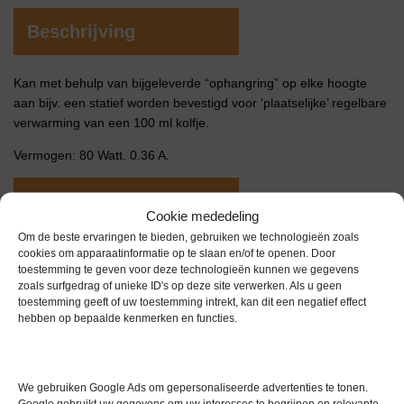
Beschrijving
Kan met behulp van bijgeleverde “ophangring” op elke hoogte
aan bijv. een statief worden bevestigd voor ‘plaatselijke’ regelbare
verwarming van een 100 ml kolfje.
Vermogen: 80 Watt. 0.36 A.
Extra informatie
Cookie mededeling
Om de beste ervaringen te bieden, gebruiken we technologieën zoals
cookies om apparaatinformatie op te slaan en/of te openen. Door
Gewicht
0,0 kg
toestemming te geven voor deze technologieën kunnen we gegevens
zoals surfgedrag of unieke ID's op deze site verwerken. Als u geen
Garantie
1 maand
toestemming geeft of uw toestemming intrekt, kan dit een negatief effect
hebben op bepaalde kenmerken en functies.
Conditie
Zo goed als nieuw
We gebruiken Google Ads om gepersonaliseerde advertenties te tonen.