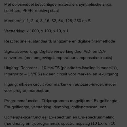
Met oplosmiddel bevochtigde materialen: synthetische silica,
fluorhars, PEEK, roestvrij staal
Meetbereik: 1, 2, 4, 8, 16, 32, 64, 128, 256 en S
Versterking: x 1000, x 100, x 10, x 1
Reactie: snelle, standaard, langzame en digitale filtermethode
Signaalverwerking: Digitale verwerking door A/D- en D/A-
converters (met omgevingstemperatuurcompensatiecircuits)
Uitgang: Recorder – 10 mV/FS (polariteitswisseling is mogelijk),
Intergrator – 1 V/FS (elk een circuit voor marker- en lekuitgang)
Ingang: elk één circuit voor marker- en autozero-invoer, invoer
voor programmaresetrun
Programmafuncties: Tijdprogramma mogelijk met Ex-golflengte,
Em-golflengte, versterking, demping, golflengtescan, enz.
Golflengte-scanfuncties: Ex-spectrum en Em-spectrummeting
(handmatig en tijdprogramma), spectrumopslag (10 Ex- en 10