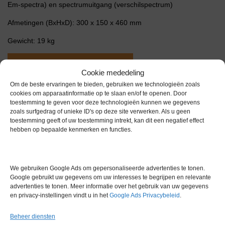
Em-spectra) en spectrumuitgang (verschilspectrum)
Afmetingen (BxHxD): 300 x 150 x 460 mm
Gewicht: 19 kg
Extra informatie
Cookie mededeling
Om de beste ervaringen te bieden, gebruiken we technologieën zoals
cookies om apparaatinformatie op te slaan en/of te openen. Door
Gewicht
19,0 kg
toestemming te geven voor deze technologieën kunnen we gegevens
zoals surfgedrag of unieke ID's op deze site verwerken. Als u geen
Garantie
6 maanden
toestemming geeft of uw toestemming intrekt, kan dit een negatief effect
hebben op bepaalde kenmerken en functies.
Conditie
Gebruikt in goede conditie
Merk
Jasco
We gebruiken Google Ads om gepersonaliseerde advertenties te tonen.
Google gebruikt uw gegevens om uw interesses te begrijpen en relevante
advertenties te tonen. Meer informatie over het gebruik van uw gegevens
en privacy-instellingen vindt u in het
Google Ads Privacybeleid
.
Beheer diensten