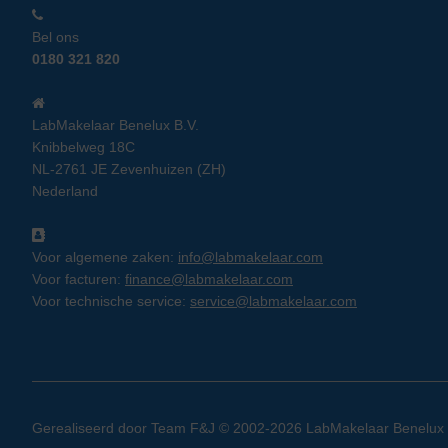
Bel ons
0180 321 820
LabMakelaar Benelux B.V.
Knibbelweg 18C
NL-2761 JE Zevenhuizen (ZH)
Nederland
Voor algemene zaken:
info@labmakelaar.com
Voor facturen:
finance@labmakelaar.com
Voor technische service:
service@labmakelaar.com
Gerealiseerd door
Team F&J
© 2002-2026 LabMakelaar Benelux B.V