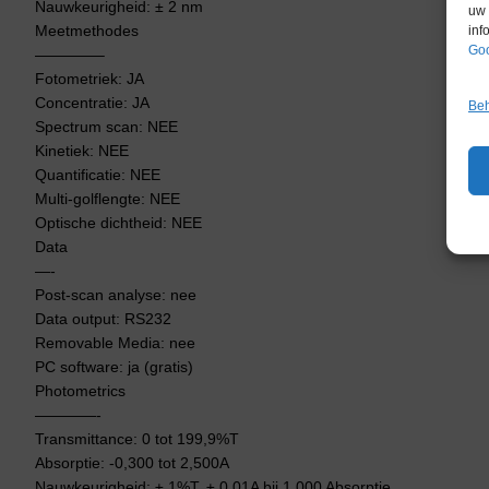
Nauwkeurigheid: ± 2 nm
uw 
Meetmethodes
inf
Goo
————–
Fotometriek: JA
Concentratie: JA
Beh
Spectrum scan: NEE
Kinetiek: NEE
Quantificatie: NEE
Multi-golflengte: NEE
Optische dichtheid: NEE
Data
—-
Post-scan analyse: nee
Data output: RS232
Removable Media: nee
PC software: ja (gratis)
Photometrics
————-
Transmittance: 0 tot 199,9%T
Absorptie: -0,300 tot 2,500A
Nauwkeurigheid: ± 1%T, ± 0,01A bij 1,000 Absorptie