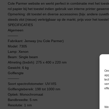
Cole Parmer website en werkt perfect in combinatie met het toestel
rol papier bij het toestel indien gebruik van interne printer gewenst
Opmerking: dit toestel en diverse accessoires (bijv. andere cuv
steeds vlot (nieuw) verkrijgbaar op de markt, prijs voor het toes
SPECIFICATIES
Algemeen
———
Fabrikant: Jenway (nu Cole Parmer)
Model: 7305
Lamp: Xenon
Beam: Single beam
Afmeting (bxdxh): 275 x 400 x 220 nm
Gewicht: 6 kg
Om 
Golflengte
app
———-
tec
Soort spectrofotometer: UV-VIS
ver
eff
Golflengtebereik: 198 tot 1000 nm
Optiek: Monochromaat
Bandbreedte: 5 nm
Resolutie: 1 nm
We 