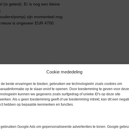
 (is getest). Er is nog een kleine
.
ethouders/pomp) zijn momenteel nog
tel nieuw is ongeveer EUR 4700.
Cookie mededeling
de beste ervaringen te bieden, gebruiken we technologieën zoals cookies om
araatinformatie op te slaan en/of te openen. Door toestemming te geven voor deze
hnologieën kunnen we gegevens zoals surfgedrag of unieke ID's op deze site
werken. Als u geen toestemming geeft of uw toestemming intrekt, kan dit een negati
ect hebben op bepaalde kenmerken en functies.
gebruiken Google Ads om gepersonaliseerde advertenties te tonen. Google gebrui