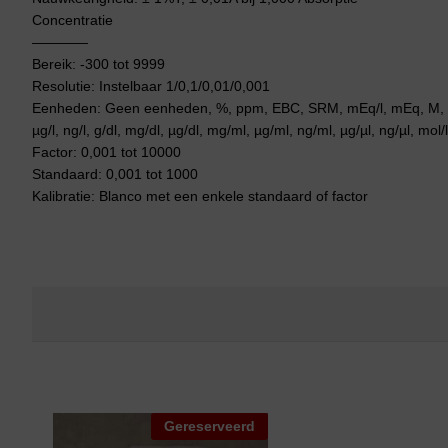
Concentratie
————
Bereik: -300 tot 9999
Resolutie: Instelbaar 1/0,1/0,01/0,001
Eenheden: Geen eenheden, %, ppm, EBC, SRM, mEq/l, mEq, M, mM,
µg/l, ng/l, g/dl, mg/dl, µg/dl, mg/ml, µg/ml, ng/ml, µg/µl, ng/µl, mol/
Factor: 0,001 tot 10000
Standaard: 0,001 tot 1000
Kalibratie: Blanco met een enkele standaard of factor
Gereserveerd