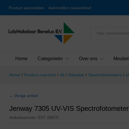
Product aanmelden
Aanmelden nieuwsbrief
Alles
Home
Categorieën
Over ons
Meubel
Home
/
Product overzicht
/
All
/
Saleable
/
Spectrofotometers
/
U
← Vorige artikel
Jenway 7305 UV-VIS Spectrofotomete
Artikelnummer:
EXT 28875