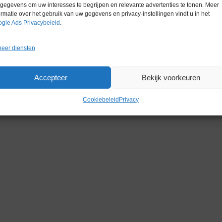
gegevens om uw interesses te begrijpen en relevante advertenties te tonen. Meer
ormatie over het gebruik van uw gegevens en privacy-instellingen vindt u in het
gle Ads Privacybeleid
.
eer diensten
Accepteer
Bekijk voorkeuren
Cookiebeleid
Privacy