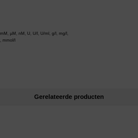
 µM, nM, U, U/l, U/ml, g/l, mg/l,
l, mmol/l
Gerelateerde producten