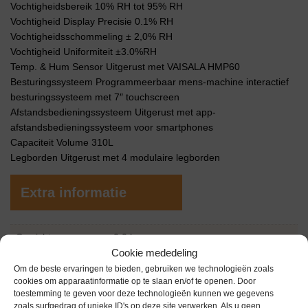
Vochtigheidsbereik 10% RH tot 95% RH
Vochtigheid Display Precisie 0.1% RH
Vochtigheidsschommeling ± 2,0% RH
Vochtigheid Uniformiteit ±3.0%RH
Temp. & Hum Sensor Uitgerust met VAISALA HMP60
Besturingssysteem Programmeerbaar mens-machine interactief
besturingssysteem met 7″ touchscreen
Afstandsbedieningssysteem Uitgerust met app-
afstandsbedieningssysteem voor smartphones
Capaciteit Volume 310L
Legborden Uitgerust met 4 modulaire legborden
Extra informatie
Gewicht
0,0 kg
Cookie mededeling
Conditie
Zo goed als nieuw
Om de beste ervaringen te bieden, gebruiken we technologieën zoals
cookies om apparaatinformatie op te slaan en/of te openen. Door
Garantie
1 jaar
toestemming te geven voor deze technologieën kunnen we gegevens
zoals surfgedrag of unieke ID's op deze site verwerken. Als u geen