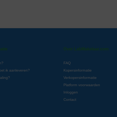
atie
Over LabMakelaar.com
n?
FAQ
oet ik aanleveren?
Kopersinformatie
aling?
Verkopersinformatie
Platform voorwaarden
Inloggen
Contact