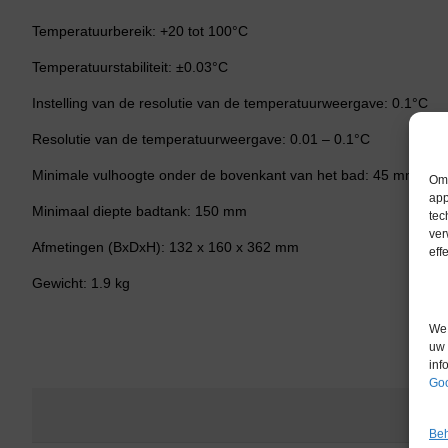
Temperatuurbereik: +20 tot 100°C
Temperatuurstabiliteit: ±0.03°C
Instelling van de resolutie van de temperatuurweergave: 0.1°C
Resolutie van de temperatuurweergave: 0.01 – 0.1°C
Minimale vulhoogte onder de bovenkant van het bad: 45 mm
Om 
app
Minimaal diepte badtank: 150 mm
tec
ver
Afmetingen (BxDxH): 132 x 160 x 362 mm
eff
Gewicht: 1.9 kg
We 
uw 
inf
Goo
Beh