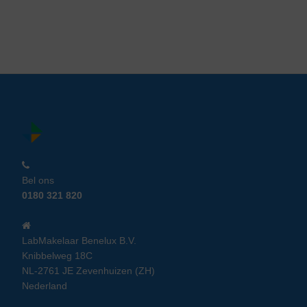
Bel ons
0180 321 820
LabMakelaar Benelux B.V.
Knibbelweg 18C
NL-2761 JE Zevenhuizen (ZH)
Nederland