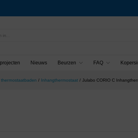
projecten
Nieuws
Beurzen
FAQ
Kopersi
en thermostaatbaden
/
Inhangthermostaat
/
Julabo CORIO C Inhangther