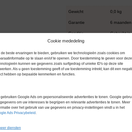
Gewicht
0,0 kg
Garantie
6 maanden
Conditie
Gebruikt in
Cookie mededeling
Merk
Julabo
de beste ervaringen te bieden, gebruiken we technologieën zoals cookies om
araatinformatie op te slaan en/of te openen. Door toestemming te geven voor deze
hnologieën kunnen we gegevens zoals surfgedrag of unieke ID's op deze site
werken. Als u geen toestemming geeft of uw toestemming intrekt, kan dit een negati
ect hebben op bepaalde kenmerken en functies.
gebruiken Google Ads om gepersonaliseerde advertenties te tonen. Google gebrui
gegevens om uw interesses te begrijpen en relevante advertenties te tonen. Meer
ormatie over het gebruik van uw gegevens en privacy-instellingen vindt u in het
gle Ads Privacybeleid
.
Gerelateerde producten
eer diensten