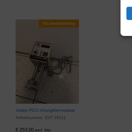
Via bemiddeling
Julabo PC/1 Inhangthermostaat
Artikelnummer:
EXT 29311
€
253,00
excl. btw