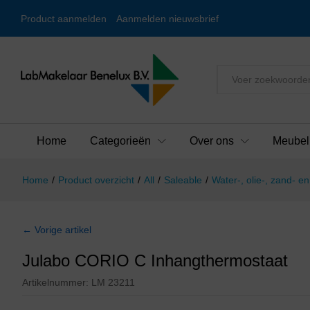
Product aanmelden
Aanmelden nieuwsbrief
Alles
Home
Categorieën
Over ons
Meubel
Home
/
Product overzicht
/
All
/
Saleable
/
Water-, olie-, zand- 
← Vorige artikel
Julabo CORIO C Inhangthermostaat
Artikelnummer:
LM 23211