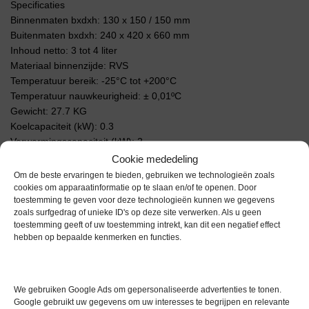
Specificaties
Binnenmaten bxdxh: 130 x 150 / 150 mm
Buitenmaten bxdxh: 240 x 420 x 660 mm
Inhoud netto: 3 tot 4 liter
Materiaal binnenzijde: RVS
Temperatuur bereik: -25°C tot +200°C
Temperatuur nauwkeurigheid: ± 0,01ºC
Gewicht: 27.7 KG
Koelcapaciteit (kW): 0.3
Verwarmingscapaciteit (kW): 2
Pompcapaciteit debiet (l/min): 8 – 27
Cookie mededeling
Pompcapaciteit persdruk (bar): 0.1 – 0.7
Om de beste ervaringen te bieden, gebruiken we technologieën zoals
cookies om apparaatinformatie op te slaan en/of te openen. Door
Voordelen Julabo Dyneo DD-300F
toestemming te geven voor deze technologieën kunnen we gegevens
• Inclusief USB-aansluiting
zoals surfgedrag of unieke ID's op deze site verwerken. Als u geen
toestemming geeft of uw toestemming intrekt, kan dit een negatief effect
• Afneembaar ventilatierooster
hebben op bepaalde kenmerken en functies.
• Te gebruiken voor externe en interne toepassingen
• Krachtige drukpomp welke traploos ingesteld kan worden
• Snel schakelen tussen externe en interne circulatie
• Duidelijk TFT kleurendisplay met meerdere taal opties
We gebruiken Google Ads om gepersonaliseerde advertenties te tonen.
• Gemakkelijk te bedienen via draaiknop op voorzijde
Google gebruikt uw gegevens om uw interesses te begrijpen en relevante