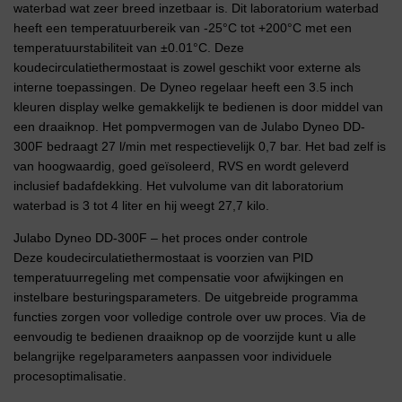
waterbad wat zeer breed inzetbaar is. Dit laboratorium waterbad
heeft een temperatuurbereik van -25°C tot +200°C met een
temperatuurstabiliteit van ±0.01°C. Deze
koudecirculatiethermostaat is zowel geschikt voor externe als
interne toepassingen. De Dyneo regelaar heeft een 3.5 inch
kleuren display welke gemakkelijk te bedienen is door middel van
een draaiknop. Het pompvermogen van de Julabo Dyneo DD-
300F bedraagt 27 l/min met respectievelijk 0,7 bar. Het bad zelf is
van hoogwaardig, goed geïsoleerd, RVS en wordt geleverd
inclusief badafdekking. Het vulvolume van dit laboratorium
waterbad is 3 tot 4 liter en hij weegt 27,7 kilo.
Julabo Dyneo DD-300F – het proces onder controle
Deze koudecirculatiethermostaat is voorzien van PID
temperatuurregeling met compensatie voor afwijkingen en
instelbare besturingsparameters. De uitgebreide programma
functies zorgen voor volledige controle over uw proces. Via de
eenvoudig te bedienen draaiknop op de voorzijde kunt u alle
belangrijke regelparameters aanpassen voor individuele
procesoptimalisatie.