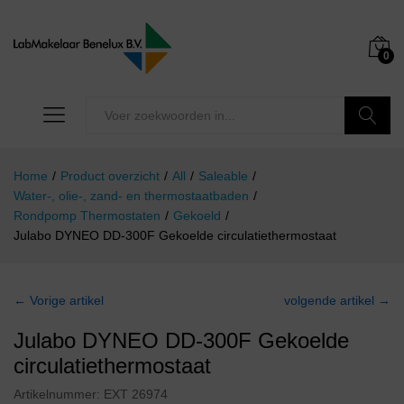
0
Zoeken
Home
/
Product overzicht
/
All
/
Saleable
/
Water-, olie-, zand- en thermostaatbaden
/
Rondpomp Thermostaten
/
Gekoeld
/
Julabo DYNEO DD-300F Gekoelde circulatiethermostaat
← Vorige artikel
volgende artikel →
Julabo DYNEO DD-300F Gekoelde
circulatiethermostaat
Artikelnummer:
EXT 26974