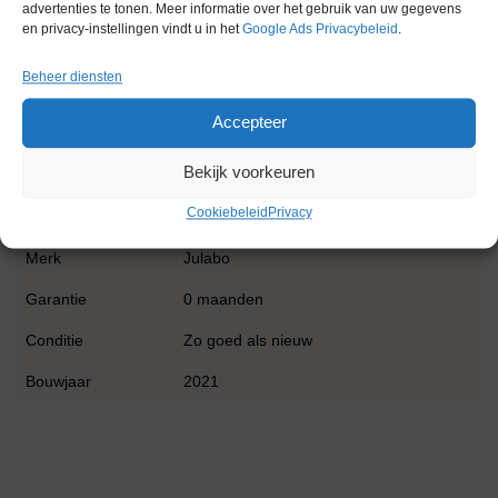
advertenties te tonen. Meer informatie over het gebruik van uw gegevens
• Geïntegreerd programma keuze menu
en privacy-instellingen vindt u in het
Google Ads Privacybeleid
.
• Geïntegreerde PT100 aansluiting
• Krachtige koelmachines
Beheer diensten
• Inclusief badafdekking en geïntegreerde aftapkraan
Accepteer
Extra informatie
Bekijk voorkeuren
Cookiebeleid
Privacy
Gewicht
0,0 kg
Merk
Julabo
Garantie
0 maanden
Conditie
Zo goed als nieuw
Bouwjaar
2021