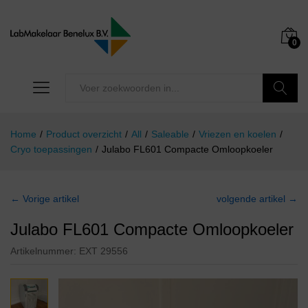
0
Zoeken
Home
/
Product overzicht
/
All
/
Saleable
/
Vriezen en koelen
/
Cryo toepassingen
/
Julabo FL601 Compacte Omloopkoeler
← Vorige artikel
volgende artikel →
Julabo FL601 Compacte Omloopkoeler
Artikelnummer:
EXT 29556