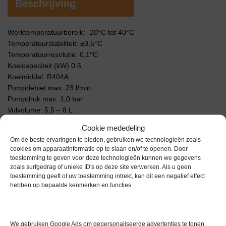
Beschrijving
Werktemperatuurbereik: -20°C tot 40°C
Temperatuurstabiliteit: ±0,5°C
Temperatuurresolutie: 0,1°C
Koelcapaciteit (kW) 0.6
Koelmiddel: R404A
Pompdebiet max: 23 l/min
Pompdruk max: 1,0 bar
Vulvolume: 5,5 – 8 L
Afmetingen (BxDxH): 320 x 500 x 600 mm
Cookie mededeling
Gewicht: 48 kg
Om de beste ervaringen te bieden, gebruiken we technologieën zoals
voltage: 230V
cookies om apparaatinformatie op te slaan en/of te openen. Door
Met documentatie
toestemming te geven voor deze technologieën kunnen we gegevens
zoals surfgedrag of unieke ID's op deze site verwerken. Als u geen
Extra informatie
toestemming geeft of uw toestemming intrekt, kan dit een negatief effect
hebben op bepaalde kenmerken en functies.
Gewicht
0,0 kg
We gebruiken Google Ads om gepersonaliseerde advertenties te tonen.