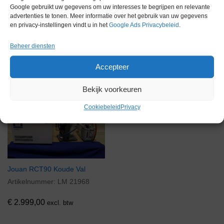
Google gebruikt uw gegevens om uw interesses te begrijpen en relevante
advertenties te tonen. Meer informatie over het gebruik van uw gegevens
en privacy-instellingen vindt u in het
Google Ads Privacybeleid
.
Beheer diensten
Gerelateerde producten
Accepteer
Bekijk voorkeuren
Voorraad
Cookiebeleid
Privacy
Jouan RCT90 Koude Val
Artikelnummer:
LM 21968
€
2.999,00
excl. btw