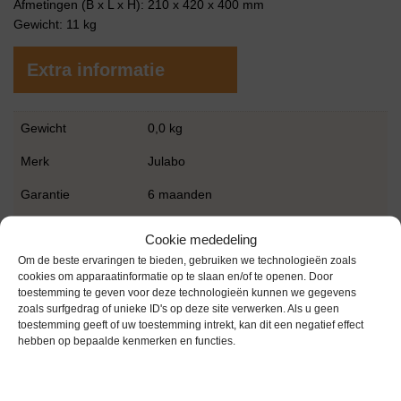
Afmetingen (B x L x H): 210 x 420 x 400 mm
Gewicht: 11 kg
Extra informatie
Gewicht
0,0 kg
Merk
Julabo
Garantie
6 maanden
Conditie
Gebruikt in goede conditie
Cookie mededeling
Om de beste ervaringen te bieden, gebruiken we technologieën zoals
cookies om apparaatinformatie op te slaan en/of te openen. Door
toestemming te geven voor deze technologieën kunnen we gegevens
zoals surfgedrag of unieke ID's op deze site verwerken. Als u geen
toestemming geeft of uw toestemming intrekt, kan dit een negatief effect
hebben op bepaalde kenmerken en functies.
Gerelateerde producten