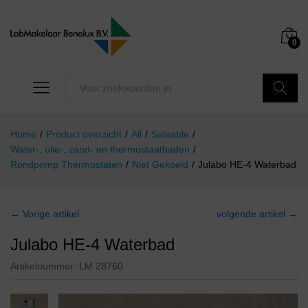
0
Zoeken
Home
/
Product overzicht
/
All
/
Saleable
/
Water-, olie-, zand- en thermostaatbaden
/
Rondpomp Thermostaten
/
Niet Gekoeld
/
Julabo HE-4 Waterbad
← Vorige artikel
volgende artikel →
Julabo HE-4 Waterbad
Artikelnummer:
LM 28760