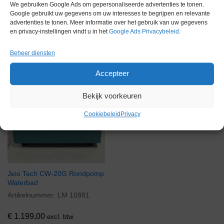
We gebruiken Google Ads om gepersonaliseerde advertenties te tonen.
Google gebruikt uw gegevens om uw interesses te begrijpen en relevante
Voorraad
advertenties te tonen. Meer informatie over het gebruik van uw gegevens
en privacy-instellingen vindt u in het
Google Ads Privacybeleid
.
Beheer diensten
Accepteer
Bekijk voorkeuren
Cookiebeleid
Privacy
Jeio Tech CW-20G Rondpomp
Waterbad
Artikelnummer:
LM 10881
€
1.199,00
excl. btw