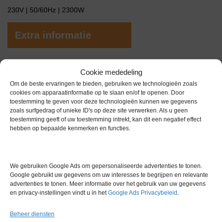
230V | 50/60Hz | 2300W
Extra informatie
Gewicht
0,0 kg
Cookie mededeling
Om de beste ervaringen te bieden, gebruiken we technologieën zoals
Conditie
Zo goed als nieuw
cookies om apparaatinformatie op te slaan en/of te openen. Door
toestemming te geven voor deze technologieën kunnen we gegevens
zoals surfgedrag of unieke ID's op deze site verwerken. Als u geen
toestemming geeft of uw toestemming intrekt, kan dit een negatief effect
hebben op bepaalde kenmerken en functies.
Gerelateerde producten
We gebruiken Google Ads om gepersonaliseerde advertenties te tonen.
Google gebruikt uw gegevens om uw interesses te begrijpen en relevante
advertenties te tonen. Meer informatie over het gebruik van uw gegevens
en privacy-instellingen vindt u in het
Google Ads Privacybeleid
.
Voorraad
Beheer diensten