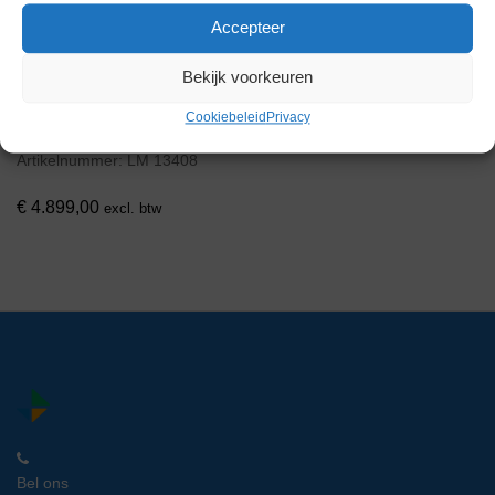
Accepteer
Bekijk voorkeuren
Heidolph Synthesis 1
Cookiebeleid
Privacy
Basiseenheid
Artikelnummer:
LM 13408
€
4.899,00
excl. btw
Bel ons