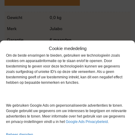
Gewicht
0,0 kg
Merk
Julabo
Garantie
6 maanden
Cookie mededeling
Conditie
Gebruikt in goede conditie
Om de beste ervaringen te bieden, gebruiken we technologieën zoals
cookies om apparaatinformatie op te slaan en/of te openen. Door
toestemming te geven voor deze technologieën kunnen we gegevens
zoals surfgedrag of unieke ID's op deze site verwerken. Als u geen
toestemming geeft of uw toestemming intrekt, kan dit een negatief effect
hebben op bepaalde kenmerken en functies.
Gerelateerde producten
We gebruiken Google Ads om gepersonaliseerde advertenties te tonen.
Google gebruikt uw gegevens om uw interesses te begrijpen en relevante
advertenties te tonen. Meer informatie over het gebruik van uw gegevens
en privacy-instellingen vindt u in het
Google Ads Privacybeleid
.
Via bemiddeling
Beheer diensten