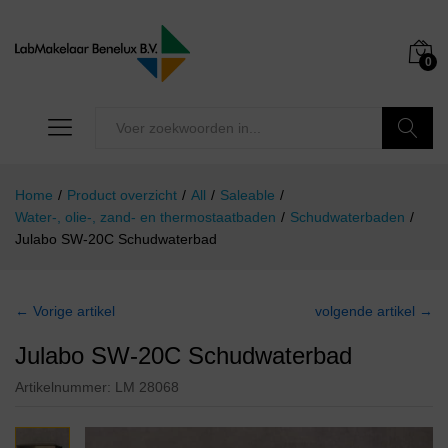
0
Zoeken
Home
/
Product overzicht
/
All
/
Saleable
/
Water-, olie-, zand- en thermostaatbaden
/
Schudwaterbaden
/
Julabo SW-20C Schudwaterbad
← Vorige artikel
volgende artikel →
Julabo SW-20C Schudwaterbad
Artikelnummer:
LM 28068