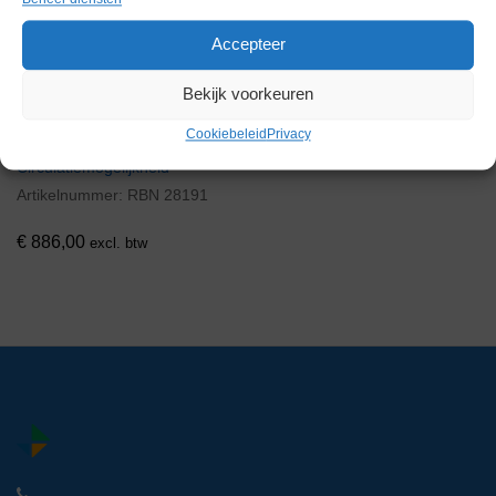
Accepteer
Bekijk voorkeuren
Lauda A120S A100
Cookiebeleid
Privacy
Schudwaterbad met externe
Circulatiemogelijkheid
Artikelnummer:
RBN 28191
€
886,00
excl. btw