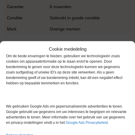
Garantie
6 maanden
Conditie
Gebruikt in goede conditie
Merk
Overige merken
Cookie mededeling
Om de beste ervaringen te bieden, gebruiken we technologieën zoals
cookies om apparaatinformatie op te slaan en/of te openen. Door
toestemming te geven voor deze technologieën kunnen we gegevens
Gerelateerde producten
zoals surfgedrag of unieke ID's op deze site verwerken. Als u geen
toestemming geeft of uw toestemming intrekt, kan dit een negatief effect
hebben op bepaalde kenmerken en functies.
Via bemiddeling
We gebruiken Google Ads om gepersonaliseerde advertenties te tonen.
Google gebruikt uw gegevens om uw interesses te begrijpen en relevante
advertenties te tonen. Meer informatie over het gebruik van uw gegevens
en privacy-instellingen vindt u in het
Google Ads Privacybeleid
.