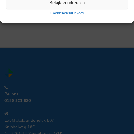
Bekijk voorkeuren
Artikelnummer:
LM 5235
Cookiebeleid
Privacy
€
399,00
excl. btw
Bel ons
0180 321 820
LabMakelaar Benelux B.V.
Knibbelweg 18C
NL-2761 JE Zevenhuizen (ZH)