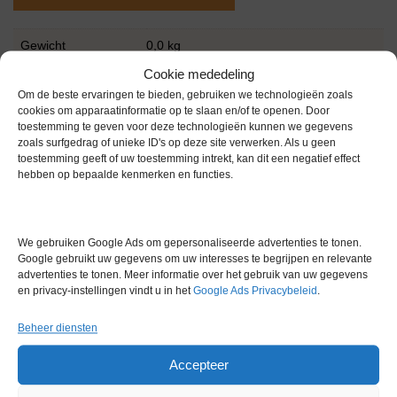
Gewicht
0,0 kg
Cookie mededeling
Conditie
Gebruikt
Om de beste ervaringen te bieden, gebruiken we technologieën zoals
cookies om apparaatinformatie op te slaan en/of te openen. Door
toestemming te geven voor deze technologieën kunnen we gegevens
zoals surfgedrag of unieke ID's op deze site verwerken. Als u geen
toestemming geeft of uw toestemming intrekt, kan dit een negatief effect
hebben op bepaalde kenmerken en functies.
Gerelateerde producten
We gebruiken Google Ads om gepersonaliseerde advertenties te tonen.
Google gebruikt uw gegevens om uw interesses te begrijpen en relevante
advertenties te tonen. Meer informatie over het gebruik van uw gegevens
Voorraad
en privacy-instellingen vindt u in het
Google Ads Privacybeleid
.
Beheer diensten
Accepteer
Corning chloride analyzer